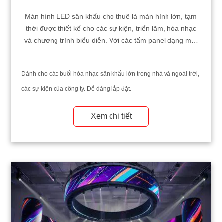
Màn hình LED sân khấu cho thuê là màn hình lớn, tạm
thời được thiết kế cho các sự kiện, triển lãm, hòa nhạc
và chương trình biểu diễn. Với các tấm panel dạng mô-
đun dễ dàng lắp ráp và tháo rời, chúng mang lại khả
năng di động và linh hoạt vượt trội. Với độ phân giải cao,
Dành cho các buổi hòa nhạc sân khấu lớn trong nhà và ngoài trời,
độ sáng ấn tượng và màu sắc sống động, những màn
hình này lý tưởng để trình chiếu video, hình ảnh và
các sự kiện của công ty. Dễ dàng lắp đặt.
quảng cáo cho đông đảo khán giả.
Xem chi tiết