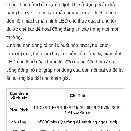
chắc chắn đảm bảo sự ổn định khi sử dụng. Với khả
năng bảo vệ IP cho các mẫu ngoài trời và thiết kế mô-
đun liền mạch, màn hình LED cho thuê của chúng tôi
được chế tạo để hoạt động đáng tin cậy trong mọi môi
trường.
Cho dù bạn đang tổ chức buổi hòa nhạc, hội chợ
thương mại, triển lãm hay sự kiện của công ty, màn hình
LED cho thuê của chúng tôi đều mang đến hình ảnh
sống động, rõ nét giúp nội dung của bạn nổi bật và để lại
ấn tượng lâu dài cho khán giả.
Đặc điểm
Chi Tiết
kỹ thuật
P1.25/P1.56/P1.95/P2.5 /P2.604/P2.976/ P3.91
Pixel Pitch
/ P4.81/P5.95
độ sáng
>5000 nits (lý tưởng để sử dụng ngoài trời)