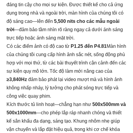
đáng tin cậy cho mọi sự kiện. Được thiết kế cho cả ứng
dụng trong nhà và ngoài trời, màn hình của chúng tôi có
độ sáng cao—lên đến
5,500 nits cho các mẫu ngoài
trời
—đảm bảo tầm nhìn rõ ràng ngay cả dưới ánh sáng
trực tiếp hoặc ánh sáng mặt trời.
Có các điểm ảnh có độ cao từ
P1.25 đến P4.81
Màn hình
của chúng tôi cung cấp hình ảnh sắc nét, sống động phù
hợp với mọi thứ, từ các bài thuyết trình cận cảnh đến các
sự kiện quy mô lớn. Tốc độ làm mới nâng cao của
≥3,840Hz
đảm bảo phát lại video mượt mà và hình ảnh
không nhấp nháy, lý tưởng cho phát sóng trực tiếp và
công việc quay phim.
Kích thước tủ linh hoạt—chẳng hạn như
500x500mm và
500x1000mm
—cho phép lắp ráp nhanh chóng và thiết
kế sân khấu đa dạng, sáng tạo. Khung nhôm nhẹ giúp
vận chuyển và lắp đặt hiệu quả, trong khi cơ chế khóa