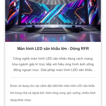
Màn hình LED sân khấu lớn - Dòng RFR
Công nghệ màn hình LED sân khấu đang cách mạng
hóa ngành giải trí trực tiếp với hiệu ứng hình ảnh sống
động ngoạn mục. Giải pháp màn hình LED sân khấu
hiệu suất cao của chúng tôi mang đến độ rõ nét vượt
trội, được hỗ trợ bởi công nghệ sân khấu thông minh,
Được sử dụng cho các cảnh đặc biệt trên màn hình LED sân khấu
giúp nâng tầm mọi tiết mục. Với hệ thống hình ảnh sự
kiện tiên tiến, mỗi màn hình LED sân khấu được thiết kế
lớn trong nhà và ngoài trời, hình vòng cung, góc vuông, nhiều hình
để tối ưu hóa các tính năng hiệu suất — đảm bảo những
dạng khác nhau
chương trình ấn tượng, khó quên, thu hút khán giả và