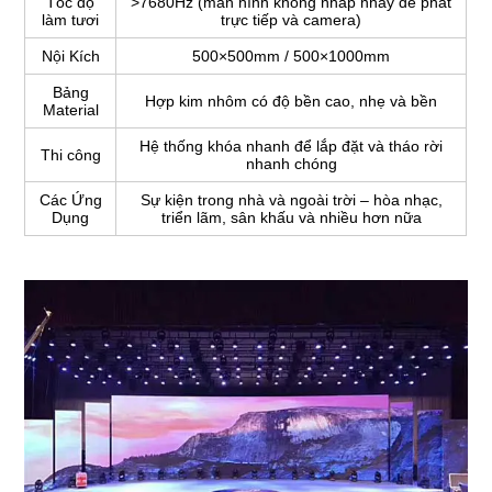
Tốc độ
>7680Hz (màn hình không nhấp nháy để phát
làm tươi
trực tiếp và camera)
Nội Kích
500×500mm / 500×1000mm
Bảng
Hợp kim nhôm có độ bền cao, nhẹ và bền
Material
Hệ thống khóa nhanh để lắp đặt và tháo rời
Thi công
nhanh chóng
Các Ứng
Sự kiện trong nhà và ngoài trời – hòa nhạc,
Dụng
triển lãm, sân khấu và nhiều hơn nữa