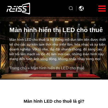
Màn hình hiển thị LED cho thuê
Màn hình LED cho thuê là hệ thống mô-đun tiên tiến được thiết
kế cho các sự kiện tạm thời như triển lãm, hòa nhạc và sự kiện
doanh nghiệp. Với tủ nhẹ, lắp đặt nhanh chóng, độ sáng cao,
kết nối liền mạch và tốc độ làm mới cao, những màn hình này
mang đến hình ảnh sống động, không nhấp nháy trong mọi
môi trường. Có sẵn cả phiên bản trong nhà và ngoài trời,
Trang chủ
»
Màn hình hiển thị LED cho thuê
chúng mang đến các giải pháp linh hoạt, đáng tin cậy và hiệu
quả cao cho các nhu cầu sự kiện đa dạng.
Màn hình LED cho thuê là gì?