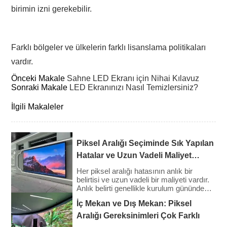
birimin izni gerekebilir.
Farklı bölgeler ve ülkelerin farklı lisanslama politikaları
vardır.
Önceki Makale
Sahne LED Ekranı için Nihai Kılavuz
Sonraki Makale
LED Ekranınızı Nasıl Temizlersiniz?
İlgili Makaleler
Piksel Aralığı Seçiminde Sık Yapılan
Hatalar ve Uzun Vadeli Maliyet
Sonuçları
Her piksel aralığı hatasının anlık bir
belirtisi ve uzun vadeli bir maliyeti vardır.
Anlık belirti genellikle kurulum gününde
görülür: yanlış görünen bir görüntü,
İç Mekan ve Dış Mekan: Piksel
aşılmış bir bütçe, kağıt üzerinde
onayladıkları şeyden memnun olmayan
Aralığı Gereksinimleri Çok Farklı
bir müşteri. Uzun vadeli maliyet daha az