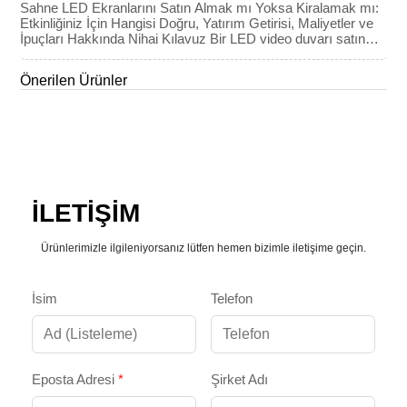
Sahne LED Ekranlarını Satın Almak mı Yoksa Kiralamak mı:
Etkinliğiniz İçin Hangisi Doğru, Yatırım Getirisi, Maliyetler ve
İpuçları Hakkında Nihai Kılavuz Bir LED video duvarı satın
almak mı yoksa kiralamak mı gerektiğine karar vermek, bir
etkinlik planlayıcısının, ibadethanenin veya prodüksiyon
Önerilen Ürünler
şirketinin yapabileceği en önemli finansal taahhütlerden biridir.
Bu, klasik bir Sermaye Harcaması (CapEx) örneğidir. […]
İLETİŞİM
Ürünlerimizle ilgileniyorsanız lütfen hemen bizimle iletişime geçin.
İsim
Telefon
Eposta Adresi
*
Şirket Adı