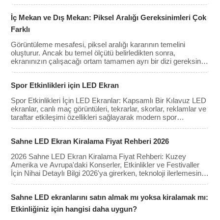
üzerinde onayladıkları şeyden memnun olmayan bir müşteri.
Uzun vadeli maliyet daha az görünürdür ancak genellikle çok
İç Mekan ve Dış Mekan: Piksel Aralığı Gereksinimleri Çok
daha büyüktür: […]
Farklı
Görüntüleme mesafesi, piksel aralığı kararının temelini
oluşturur. Ancak bu temel ölçütü belirledikten sonra,
ekranınızın çalışacağı ortam tamamen ayrı bir dizi gereksinim
getirir ve iç ve dış mekan kurulumları çok farklı yaklaşımlar
gerektirir. Birçok alıcının yaptığı hata, piksel aralığını
Spor Etkinlikleri için LED Ekran
tamamen optik bir karar olarak ele almaktır. […]
Spor Etkinlikleri İçin LED Ekranlar: Kapsamlı Bir Kılavuz LED
ekranlar, canlı maç görüntüleri, tekrarlar, skorlar, reklamlar ve
taraftar etkileşimi özellikleri sağlayarak modern spor
etkinliklerinin vazgeçilmez bir parçası haline gelmiştir. Bu
ekranlar, taraftarlar için maç günü deneyimini geliştirirken,
Sahne LED Ekran Kiralama Fiyat Rehberi 2026
sponsorluklar ve reklam gelirleri için de değerli fırsatlar
sunmaktadır. Bu kılavuz, temel özellikleri, türlerini ve daha
2026 Sahne LED Ekran Kiralama Fiyat Rehberi: Kuzey
fazlasını incelemektedir. […]
Amerika ve Avrupa'daki Konserler, Etkinlikler ve Festivaller
İçin Nihai Detaylı Bilgi 2026'ya girerken, teknoloji ilerlemesine
rağmen LED duvar kiralama maliyetleri istikrar kazandı.
Üretim verimliliğindeki artış nedeniyle ham panel kiralama
Sahne LED ekranlarını satın almak mı yoksa kiralamak mı:
fiyatları biraz düşmüş olsa da, daha yüksek çözünürlüklere
(4K/8K […]) olan talep devam ediyor.
Etkinliğiniz için hangisi daha uygun?