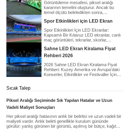
görünürdür ancak genellikle çok daha
Görüntüleme mesafesi, piksel aralığı
büyüktür: […]
kararının temelini oluşturur. Ancak bu
temel ölçütü belirledikten sonra,
ekranınızın çalışacağı ortam tamamen
Spor Etkinlikleri için LED Ekran
ayrı bir dizi gereksinim getirir ve iç ve dış
mekan kurulumları çok farklı yaklaşımlar
Spor Etkinlikleri İçin LED Ekranlar:
gerektirir. Birçok alıcının yaptığı hata,
Kapsamlı Bir Kılavuz LED ekranlar, canlı
piksel aralığını tamamen optik bir karar
maç görüntüleri, tekrarlar, skorlar,
olarak ele almaktır. […]
reklamlar ve taraftar etkileşimi özellikleri
Sahne LED Ekran Kiralama Fiyat
sağlayarak modern spor etkinliklerinin
vazgeçilmez bir parçası haline gelmiştir.
Rehberi 2026
Bu ekranlar, taraftarlar için maç günü
deneyimini geliştirirken, sponsorluklar ve
2026 Sahne LED Ekran Kiralama Fiyat
reklam gelirleri için de değerli fırsatlar
Rehberi: Kuzey Amerika ve Avrupa'daki
sunmaktadır. Bu kılavuz, temel özellikleri,
Konserler, Etkinlikler ve Festivaller İçin
türlerini ve daha fazlasını incelemektedir.
Nihai Detaylı Bilgi 2026'ya girerken,
[…]
teknoloji ilerlemesine rağmen LED duvar
Sıcak Talep
kiralama maliyetleri istikrar kazandı.
Üretim verimliliğindeki artış nedeniyle
ham panel kiralama fiyatları biraz düşmüş
Piksel Aralığı Seçiminde Sık Yapılan Hatalar ve Uzun
olsa da, daha yüksek çözünürlüklere
Vadeli Maliyet Sonuçları
(4K/8K […]) olan talep devam ediyor.
Her piksel aralığı hatasının anlık bir belirtisi ve uzun vadeli bir
maliyeti vardır. Anlık belirti genellikle kurulum gününde
görülür: yanlış görünen bir görüntü, aşılmış bir bütçe, kağıt