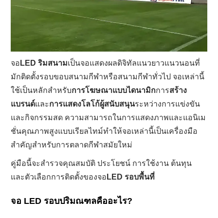
จอ
LED ริมสนาม
เป็นจอแสดงผลดิจิทัลแนวยาวแนวนอนที่
มักติดตั้งรอบขอบสนามกีฬาหรือสนามกีฬาทั่วไป จอเหล่านี้
ใช้เป็นหลักสำหรับ
การโฆษณาแบบไดนามิก
การ
สร้าง
แบรนด์
และ
การแสดงโลโก้ผู้สนับสนุน
ระหว่างการแข่งขัน
และกิจกรรมสด ความสามารถในการแสดงภาพและแอนิเม
ชั่นคุณภาพสูงแบบเรียลไทม์ทำให้จอเหล่านี้เป็นเครื่องมือ
สำคัญสำหรับการตลาดกีฬาสมัยใหม่
คู่มือนี้จะสำรวจคุณสมบัติ ประโยชน์ การใช้งาน ต้นทุน
และตัวเลือกการติดตั้งของจอ
LED รอบพื้นที่
จอ LED รอบปริมณฑลคืออะไร?