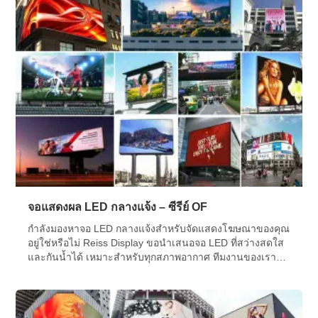
จอแสดงผล LED กลางแจ้ง – ซีรีย์ OF
กำลังมองหาจอ LED กลางแจ้งสำหรับจัดแสดงโฆษณาของคุณ
อยู่ใช่หรือไม่ Reiss Display ขอนำเสนอจอ LED ที่สว่างสดใส
และกันน้ำได้ เหมาะสำหรับทุกสภาพอากาศ ทีมงานของเรา
พร้อมให้ความช่วยเหลือคุณในการติดตั้งและใช้งานวิดีโอวอ
ลล์ LED ของคุณ โดยมีขนาดและรูปทรงต่างๆ ให้เลือก ลองดู
ซีรีส์ OF ของเราสิ!