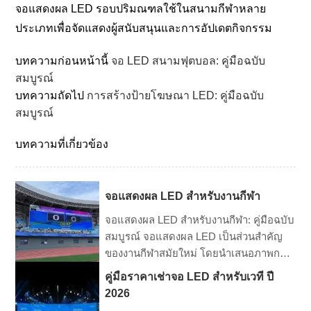
จอแสดงผล LED รอบปริมณฑลใช้ในสนามกีฬาหลาย
ประเภทเพื่อจัดแสดงผู้สนับสนุนและการอัปเดตกิจกรรม
บทความก่อนหน้านี้
จอ LED สนามฟุตบอล: คู่มือฉบับ
สมบูรณ์
บทความถัดไป
การสร้างป้ายโฆษณา LED: คู่มือฉบับ
สมบูรณ์
บทความที่เกี่ยวข้อง
จอแสดงผล LED สำหรับงานกีฬา
จอแสดงผล LED สำหรับงานกีฬา: คู่มือฉบับ
สมบูรณ์ จอแสดงผล LED เป็นส่วนสำคัญ
ของงานกีฬาสมัยใหม่ โดยนำเสนอภาพการ
แข่งขันสด ภาพรีเพลย์ คะแนน โฆษณา
คู่มือราคาเช่าจอ LED สำหรับเวที ปี
และฟีเจอร์การมีส่วนร่วมของแฟน ๆ จอ
2026
เหล่านี้ช่วยยกระดับประสบการณ์การชม