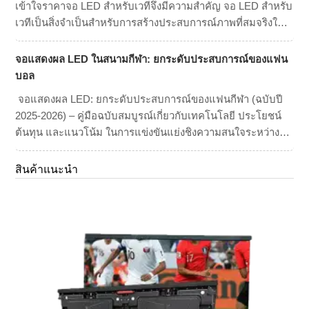
เข้าใจราคาจอ LED สำหรับเวทีจึงมีความสำคัญ จอ LED สำหรับ
เวทีเป็นสิ่งจำเป็นสำหรับการสร้างประสบการณ์ภาพที่สมจริงใน
คอนเสิร์ต การประชุม นิทรรศการ และงานอีเวนต์ขนาดใหญ่ ไม่
ว่าคุณจะวางแผนที่จะเช่าหรือซื้อจอวิดีโอ LED การทำความ
จอแสดงผล LED ในสนามกีฬา: ยกระดับประสบการณ์ของแฟน
เข้าใจช่วงราคาและปัจจัยสำคัญที่ส่งผลต่อต้นทุนเป็นสิ่งสำคัญ
บอล
[…]
จอแสดงผล LED: ยกระดับประสบการณ์ของแฟนกีฬา (ฉบับปี
2025-2026) – คู่มือฉบับสมบูรณ์เกี่ยวกับเทคโนโลยี ประโยชน์
ต้นทุน และแนวโน้ม ในการแข่งขันแย่งชิงความสนใจระหว่าง
ประสบการณ์การชมสดในสนามกีฬาและการถ่ายทอดสดแบบ
8K ที่บ้าน สถานที่จัดงานต่าง ๆ ได้หันมาใช้กลยุทธ์หลักอย่างหนึ่ง
สินค้าแนะนำ
นั่นคือ เทคโนโลยีภาพที่สมจริง ภายในปลายปี 2025 “จอจัมโบ้”
ในอดีตได้พัฒนาไปสู่ ​​[…]