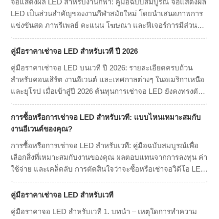
จอแสดงผล LED สำหรับงานกีฬา: คู่มือฉบับสมบูรณ์ จอแสดงผล
และปัจจัยสำคัญที่ส่งผลต่อต้นทุนเป็นสิ่ง
LED เป็นส่วนสำคัญของงานกีฬาสมัยใหม่ โดยนำเสนอภาพการ
สำคัญ […]
แข่งขันสด ภาพรีเพลย์ คะแนน โฆษณา และฟีเจอร์การมีส่วน
ร่วมของแฟน ๆ จอเหล่านี้ช่วยยกระดับประสบการณ์การชมเกม
สำหรับแฟน ๆ พร้อมทั้งมอบโอกาสอันมีค่าสำหรับการสนับสนุน
คู่มือราคาเช่าจอ LED สำหรับเวที ปี 2026
และรายได้จากการโฆษณา คู่มือนี้จะสำรวจคุณสมบัติหลัก
คู่มือราคาเช่าจอ LED บนเวที ปี 2026: รายละเอียดครบถ้วน
ประเภท […]
สำหรับคอนเสิร์ต งานอีเวนต์ และเทศกาลต่างๆ ในอเมริกาเหนือ
และยุโรป เมื่อเข้าสู่ปี 2026 ต้นทุนการเช่าจอ LED ยังคงทรงตัว
แม้ว่าเทคโนโลยีจะก้าวหน้าไปมากก็ตาม แม้ว่าราคาเช่าแผงจอ
จะลดลงเล็กน้อยเนื่องจากประสิทธิภาพในการผลิต แต่ความ
การซื้อหรือการเช่าจอ LED สำหรับเวที: แบบไหนเหมาะสมกับ
ต้องการความละเอียดสูงขึ้น (4K/8K […]
งานอีเวนต์ของคุณ?
การซื้อหรือการเช่าจอ LED สำหรับเวที: คู่มือฉบับสมบูรณ์เพื่อ
เลือกสิ่งที่เหมาะสมกับงานของคุณ ผลตอบแทนจากการลงทุน ค่า
ใช้จ่าย และเคล็ดลับ การตัดสินใจว่าจะซื้อหรือเช่าจอวิดีโอ LED
นั้นเป็นหนึ่งในข้อผูกพันทางการเงินที่สำคัญที่สุดที่ผู้จัดงาน สถาน
ที่ประกอบพิธีกรรมทางศาสนา หรือบริษัทผลิตงานสามารถทำได้
คู่มือราคาเช่าจอ LED สำหรับเวที
มันคือการลงทุนแบบ CapEx (Capital Investment Expenditure)
คู่มือราคาจอ LED สำหรับเวที 1. บทนำ – เหตุใดการทำความ
แบบคลาสสิก […]