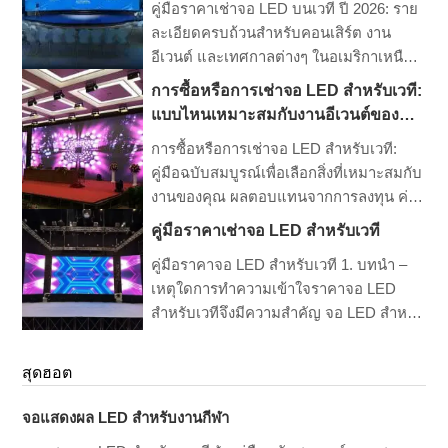
คู่มือราคาเช่าจอ LED บนเวที ปี 2026: ราย
เกมสำหรับแฟน ๆ พร้อมทั้งมอบโอกาสอันมี
ละเอียดครบถ้วนสำหรับคอนเสิร์ต งาน
ค่าสำหรับการสนับสนุนและรายได้จากการ
อีเวนต์ และเทศกาลต่างๆ ในอเมริกาเหนือ
โฆษณา คู่มือนี้จะสำรวจคุณสมบัติหลัก
และยุโรป เมื่อเข้าสู่ปี 2026 ต้นทุนการเช่า
ประเภท […]
การซื้อหรือการเช่าจอ LED สำหรับเวที:
จอ LED ยังคงทรงตัวแม้ว่าเทคโนโลยีจะ
แบบไหนเหมาะสมกับงานอีเวนต์ของ
ก้าวหน้าไปมากก็ตาม แม้ว่าราคาเช่าแผง
คุณ?
การซื้อหรือการเช่าจอ LED สำหรับเวที:
จอจะลดลงเล็กน้อยเนื่องจากประสิทธิภาพ
คู่มือฉบับสมบูรณ์เพื่อเลือกสิ่งที่เหมาะสมกับ
ในการผลิต แต่ความต้องการความละเอียด
งานของคุณ ผลตอบแทนจากการลงทุน ค่า
สูงขึ้น (4K/8K […]
ใช้จ่าย และเคล็ดลับ การตัดสินใจว่าจะซื้อ
คู่มือราคาเช่าจอ LED สำหรับเวที
หรือเช่าจอวิดีโอ LED นั้นเป็นหนึ่งในข้อ
คู่มือราคาจอ LED สำหรับเวที 1. บทนำ –
ผูกพันทางการเงินที่สำคัญที่สุดที่ผู้จัดงาน
เหตุใดการทำความเข้าใจราคาจอ LED
สถานที่ประกอบพิธีกรรมทางศาสนา หรือ
สำหรับเวทีจึงมีความสำคัญ จอ LED สำหรับ
บริษัทผลิตงานสามารถทำได้ มันคือการ
เวทีเป็นสิ่งจำเป็นสำหรับการสร้าง
ลงทุนแบบ CapEx (Capital Investment
ประสบการณ์ภาพที่สมจริงในคอนเสิร์ต การ
Expenditure) แบบคลาสสิก […]
สุดฮอต
ประชุม นิทรรศการ และงานอีเวนต์ขนาด
ใหญ่ ไม่ว่าคุณจะวางแผนที่จะเช่าหรือซื้อ
จอแสดงผล LED สำหรับงานกีฬา
จอวิดีโอ LED การทำความเข้าใจช่วงราคา