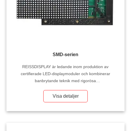
SMD-serien
REISSDISPLAY är ledande inom produktion av
certifierade LED-displaymoduler och kombinerar
banbrytande teknik med rigorösa
kvalitetskontrollstandarder. Vårt omfattande sortiment
inkluderar specialdesignade LED-moduler för inomhus
Visa detaljer
och utomhusbruk, som alla stöds av internationella
certifieringar och avancerade tillverkningsmöjligheter. Vi
är stolta över att betjäna globala grossistpartners och
leverera pålitliga och högpresterande lösningar för olika
displayapplikationer.