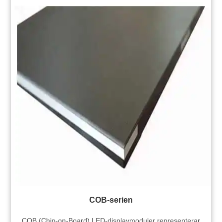
COB-serien
COB (Chip-on-Board) LED-displaymoduler representerar