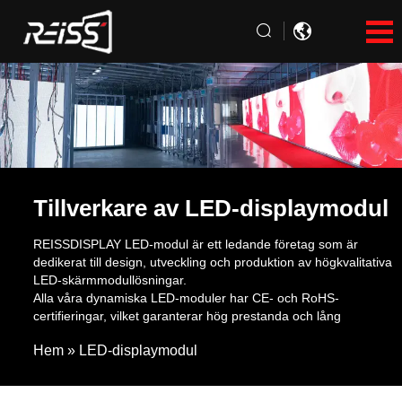
Tillverkare av LED-displaymodul
REISSDISPLAY LED-modul är ett ledande företag som är
dedikerat till design, utveckling och produktion av högkvalitativa
LED-skärmmodullösningar.
Alla våra dynamiska LED-moduler har CE- och RoHS-
certifieringar, vilket garanterar hög prestanda och lång
livslängd. Vi erbjuder kundanpassade lösningar, OEM- och
Hem
»
LED-displaymodul
ODM-tjänster. Grossister, distributörer, handlare och agenter är
välkomna att köpa i stora mängder hos oss.