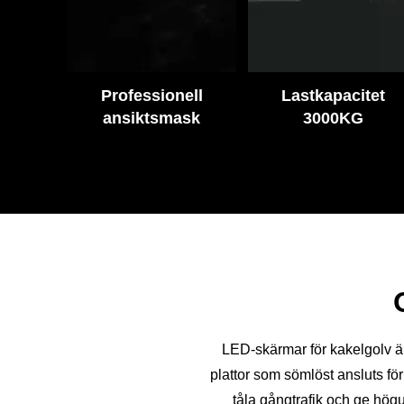
Professionell
Lastkapacitet
ansiktsmask
3000KG
LED-skärmar för kakelgolv är
plattor som sömlöst ansluts för
tåla gångtrafik och ge högu