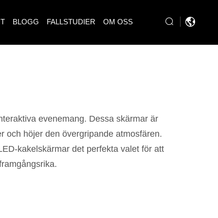
RT
BLOGG
FALLSTUDIER
OM OSS
a interaktiva evenemang. Dessa skärmar är
ner och höjer den övergripande atmosfären.
LED-kakelskärmar det perfekta valet för att
 framgångsrika.