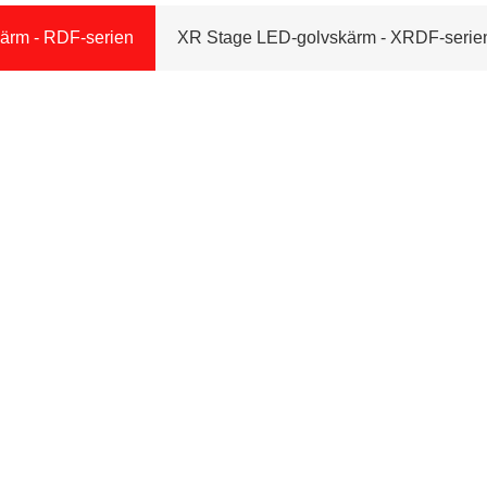
ärm - RDF-serien
XR Stage LED-golvskärm - XRDF-serie