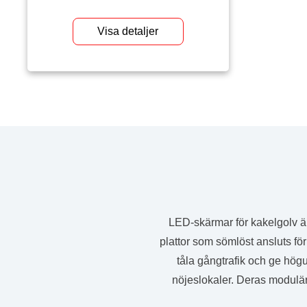
pekfunktion är de idealiska för
Visa detaljer
evenemang, butiker och offentliga
utrymmen. Enkla att installera och
underhålla.
LED-skärmar för kakelgolv är
plattor som sömlöst ansluts för
tåla gångtrafik och ge högu
nöjeslokaler. Deras modulära