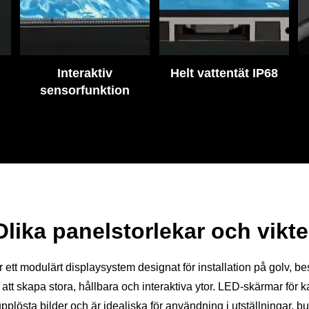
Interaktiv
Helt vattentät IP68
sensorfunktion
Olika panelstorlekar och vikte
 ett modulärt displaysystem designat för installation på golv, b
 att skapa stora, hållbara och interaktiva ytor. LED-skärmar för k
pplösta bilder och är idealiska för användning i utställningar, b