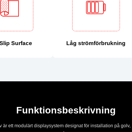
-Slip Surface
Låg strömförbrukning
Funktionsbeskrivning
 är ett modulärt displaysystem designat för installation på golv,