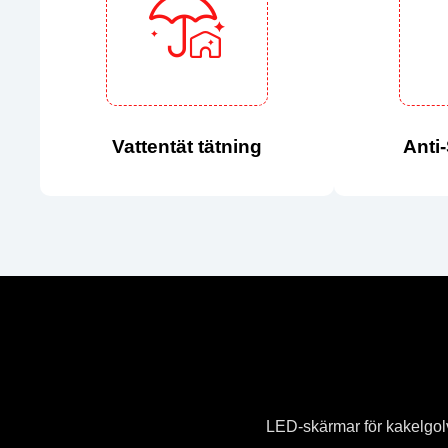
Vattentät tätning
Anti
LED-skärmar för kakelgolv