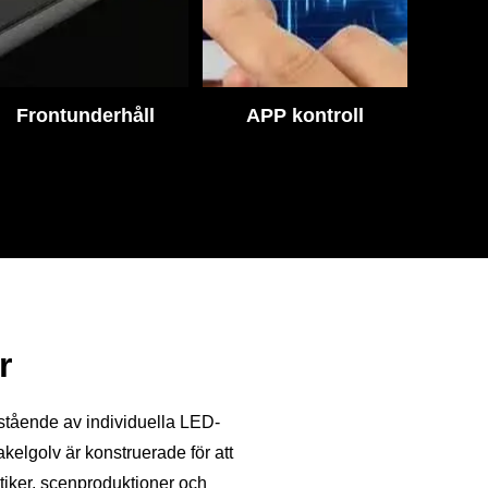
Frontunderhåll
APP kontroll
r
estående av individuella LED-
akelgolv är konstruerade för att
utiker, scenproduktioner och