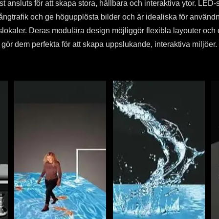
 ansluts för att skapa stora, hållbara och interaktiva ytor. LED-
gångtrafik och ge högupplösta bilder och är idealiska för användnin
okaler. Deras modulära design möjliggör flexibla layouter och e
gör dem perfekta för att skapa uppslukande, interaktiva miljöer.