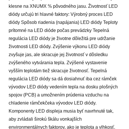
klesne na XNUMX % pôvodného jasu. Životnosť LED
diódy určujú tri hlavné faktory: Výrobný proces LED
diódy Spôsob riadenia (napájania) LED diódy Teploty
prítomné na LED dióde počas prevádzky Tepelná
regulácia LED diódy je životne dôležitá pre udržanie
životnosti LED diódy. Zvýšenie výkonu LED diódy
zvyšuje jas, ale skracuje jej životnosť v dôsledku
zvýšeného vytvárania tepla. Zvýšené vystavenie
vyšším teplotám tiež skracuje životnosť. Tepelná
regulácia LED diódy sa dá dosiahnuť iba cez rámček
vývodov LED diódy vedením tepla na dosku plošných
spojov (PCB) a umožnením prúdenia vzduchu na
chladenie rámčekčeka vývodov LED diódy.
Komponenty LED displeja musia byť navrhnuté tak,
aby zvládali širokú škálu vonkajších
environmentálnych faktorov, ako je teplota a vlhkosť.