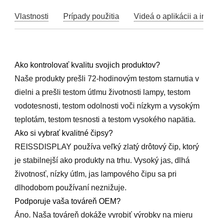
Vlastnosti
Prípady použitia
Videá o aplikácii a inštal
Ako kontrolovať kvalitu svojich produktov?
Naše produkty prešli 72-hodinovým testom starnutia v
dielni a prešli testom útlmu životnosti lampy, testom
vodotesnosti, testom odolnosti voči nízkym a vysokým
teplotám, testom tesnosti a testom vysokého napätia.
Ako si vybrať kvalitné čipsy?
REISSDISPLAY používa veľký zlatý drôtový čip, ktorý
je stabilnejší ako produkty na trhu. Vysoký jas, dlhá
životnosť, nízky útlm, jas lampového čipu sa pri
dlhodobom používaní neznižuje.
Podporuje vaša továreň OEM?
Áno. Naša továreň dokáže vyrobiť výrobky na mieru