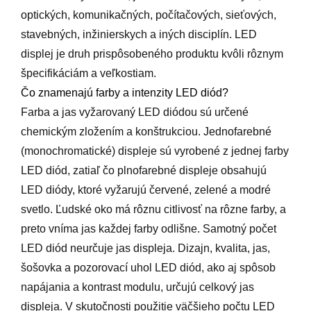
optických, komunikačných, počítačových, sieťových,
stavebných, inžinierskych a iných disciplín. LED
displej je druh prispôsobeného produktu kvôli rôznym
špecifikáciám a veľkostiam.
Čo znamenajú farby a intenzity LED diód?
Farba a jas vyžarovaný LED diódou sú určené
chemickým zložením a konštrukciou. Jednofarebné
(monochromatické) displeje sú vyrobené z jednej farby
LED diód, zatiaľ čo plnofarebné displeje obsahujú
LED diódy, ktoré vyžarujú červené, zelené a modré
svetlo. Ľudské oko má rôznu citlivosť na rôzne farby, a
preto vníma jas každej farby odlišne. Samotný počet
LED diód neurčuje jas displeja. Dizajn, kvalita, jas,
šošovka a pozorovací uhol LED diód, ako aj spôsob
napájania a kontrast modulu, určujú celkový jas
displeja. V skutočnosti použitie väčšieho počtu LED