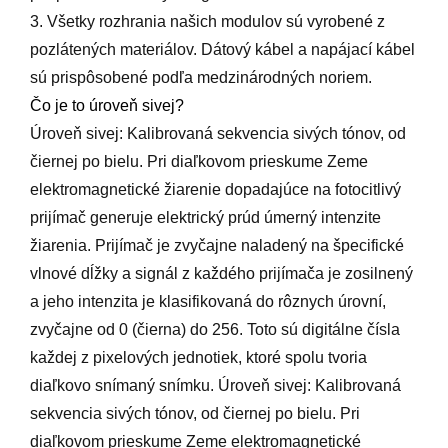
3. Všetky rozhrania našich modulov sú vyrobené z
pozlátených materiálov. Dátový kábel a napájací kábel
sú prispôsobené podľa medzinárodných noriem.
Čo je to úroveň sivej?
Úroveň sivej: Kalibrovaná sekvencia sivých tónov, od
čiernej po bielu. Pri diaľkovom prieskume Zeme
elektromagnetické žiarenie dopadajúce na fotocitlivý
prijímač generuje elektrický prúd úmerný intenzite
žiarenia. Prijímač je zvyčajne naladený na špecifické
vlnové dĺžky a signál z každého prijímača je zosilnený
a jeho intenzita je klasifikovaná do rôznych úrovní,
zvyčajne od 0 (čierna) do 256. Toto sú digitálne čísla
každej z pixelových jednotiek, ktoré spolu tvoria
diaľkovo snímaný snímku. Úroveň sivej: Kalibrovaná
sekvencia sivých tónov, od čiernej po bielu. Pri
diaľkovom prieskume Zeme elektromagnetické