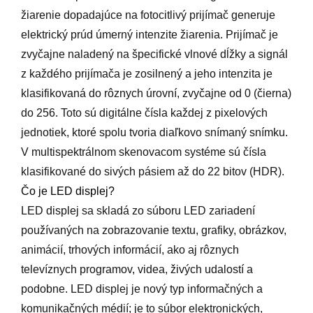
žiarenie dopadajúce na fotocitlivý prijímač generuje
elektrický prúd úmerný intenzite žiarenia. Prijímač je
zvyčajne naladený na špecifické vlnové dĺžky a signál
z každého prijímača je zosilnený a jeho intenzita je
klasifikovaná do rôznych úrovní, zvyčajne od 0 (čierna)
do 256. Toto sú digitálne čísla každej z pixelových
jednotiek, ktoré spolu tvoria diaľkovo snímaný snímku.
V multispektrálnom skenovacom systéme sú čísla
klasifikované do sivých pásiem až do 22 bitov (HDR).
Čo je LED displej?
LED displej sa skladá zo súboru LED zariadení
používaných na zobrazovanie textu, grafiky, obrázkov,
animácií, trhových informácií, ako aj rôznych
televíznych programov, videa, živých udalostí a
podobne. LED displej je nový typ informačných a
komunikačných médií; je to súbor elektronických,