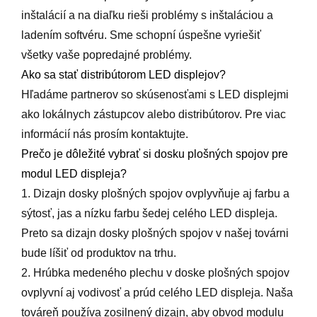
inštalácií a na diaľku rieši problémy s inštaláciou a
ladením softvéru. Sme schopní úspešne vyriešiť
všetky vaše popredajné problémy.
Ako sa stať distribútorom LED displejov?
Hľadáme partnerov so skúsenosťami s LED displejmi
ako lokálnych zástupcov alebo distribútorov. Pre viac
informácií nás prosím kontaktujte.
Prečo je dôležité vybrať si dosku plošných spojov pre
modul LED displeja?
1. Dizajn dosky plošných spojov ovplyvňuje aj farbu a
sýtosť, jas a nízku farbu šedej celého LED displeja.
Preto sa dizajn dosky plošných spojov v našej továrni
bude líšiť od produktov na trhu.
2. Hrúbka medeného plechu v doske plošných spojov
ovplyvní aj vodivosť a prúd celého LED displeja. Naša
továreň používa zosilnený dizajn, aby obvod modulu