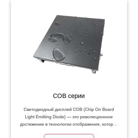
Бесшовный визуальный опыт: малый шаг пикселя и
гладкие поверхности обеспечивают однородные
изображения с высоким разрешением с
минимальными зазорами между модулями.
COB серии
Светодиодный дисплей COB (Chip On Board
Light Emitting Diode) — это революционное
достижение в технологии отображения, которое
обеспечивает непревзойденную визуальную