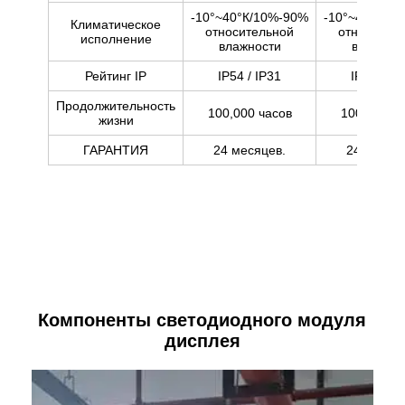
-10°~40°К/10%-90%
-10°~40°К/1
Климатическое
относительной
относител
исполнение
влажности
влажнос
Рейтинг IP
IP54 / IP31
IP54 / IP
Продолжительность
100,000 часов
100,000 ч
жизни
ГАРАНТИЯ
24 месяцев.
24 месяц
Компоненты светодиодного модуля
дисплея