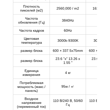
Плотность
2560,000 / m2
1638,400 
пикселей (м2)
Частота
3840Hz
3840Hz
обновления (Гц)
Частота кадров
60Hz
60Hz
Цветовая
3000k-9300K
3000k-93
температура
размер блока
600 × 337.5x75mm
600 × 337.5
23.6 "х" 13.26 х
23.6 "х" 13
размер блока
1.55 "
1.55 "
Единица
4 кг
4 кг
измерения
Потребляемая
95w / ㎡
85w / 
мощность (макс./
панель)
Входное
110 В/240 В, 50/60
110 В/240 В,
напряжение
Гц
Гц
(переменный ток)