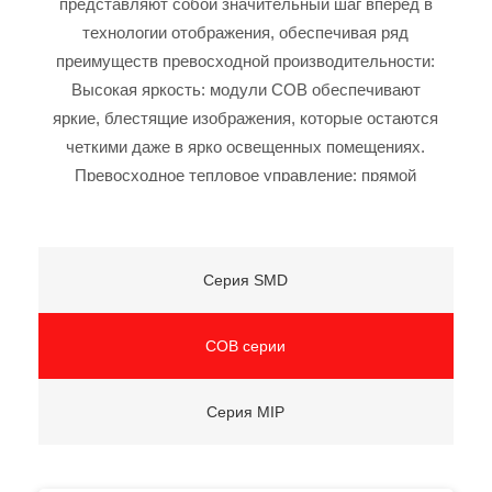
представляют собой значительный шаг вперед в
технологии отображения, обеспечивая ряд
преимуществ превосходной производительности:
Высокая яркость: модули COB обеспечивают
яркие, блестящие изображения, которые остаются
четкими даже в ярко освещенных помещениях.
Превосходное тепловое управление: прямой
монтаж светодиодных чипов на плату улучшает
рассеивание тепла, что приводит к более
стабильной работе и более длительному сроку
Серия SMD
службы. Компактная конструкция: технология COB
позволяет создавать сверхтонкие модули высокой
плотности, что обеспечивает элегантные и
COB серии
компактные инсталляции. Повышенная прочность:
инкапсулированная структура повышает
Серия MIP
устойчивость к пыли, влаге и физическим
воздействиям, что делает дисплеи COB
подходящими для требовательных сред.