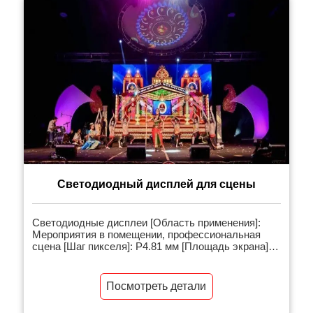
Светодиодный дисплей для сцены
Светодиодные дисплеи [Область применения]:
Мероприятия в помещении, профессиональная
сцена [Шаг пикселя]: P4.81 мм [Площадь экрана]:
350 квадратных метров [Сопутствующие товары]:
Светодиодный дисплей для мероприятий на сцене
[Введение в проект]: Светодиодные дисплеи для
Посмотреть детали
внутреннего всепогодного отображения, с легкой и
тонкой структурой, высокой четкостью и мягким