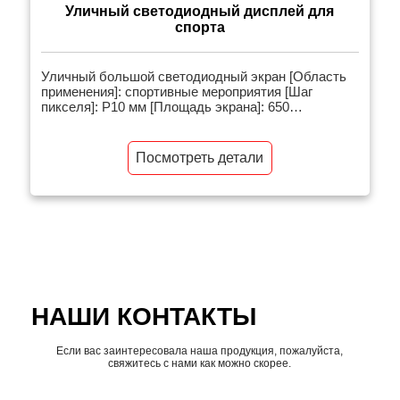
Уличный светодиодный дисплей для
спорта
Уличный большой светодиодный экран [Область
применения]: спортивные мероприятия [Шаг
пикселя]: P10 мм [Площадь экрана]: 650
квадратных метров [Сопутствующие товары]:
Уличный большой рекламный экран [Введение в
проект]: Уличные большие экраны на стадионах
Посмотреть детали
очень важны. Они могут не только транслировать
игру в реальном времени, но и воспроизводить
замечательные изображения, чтобы зрители […]
НАШИ КОНТАКТЫ
Если вас заинтересовала наша продукция, пожалуйста,
свяжитесь с нами как можно скорее.