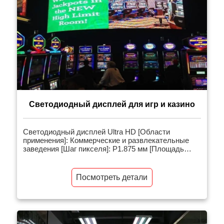
Светодиодный дисплей для игр и казино
Светодиодный дисплей Ultra HD [Области
применения]: Коммерческие и развлекательные
заведения [Шаг пикселя]: P1.875 мм [Площадь
экрана]: 35 квадратных метров [Сопутствующие
товары]: Внутренняя светодиодная видеостена
【Введение в проект】: 1. Использование
Посмотреть детали
сверхтонких, сверхлегких, светодиодных
продуктов высокой четкости с малым шагом,
фронтальное обслуживание, высокая частота
обновления, сверхширокий угол обзора, широкая
цветовая гамма, бесшовный экран для