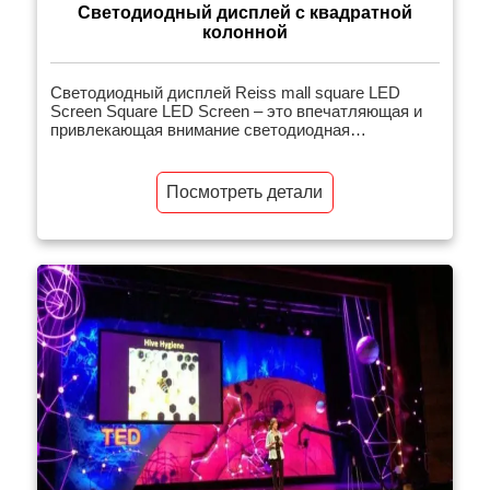
Светодиодный дисплей с квадратной
колонной
Светодиодный дисплей Reiss mall square LED
Screen Square LED Screen – это впечатляющая и
привлекающая внимание светодиодная
видеостена с квадратной колонной, специально
используемая для рекламы или брендового видео.
Новейшая конструкция энергосберегающей
Посмотреть детали
технологии светодиодной колонны, отсутствие
мерцания, отсутствие зазоров, может обеспечить
высококачественное изображение и принести
зрителям новый визуальный опыт. Он […]