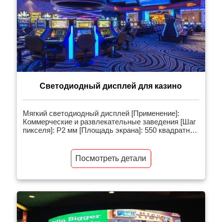
Светодиодный дисплей для казино
Мягкий светодиодный дисплей [Применение]:
Коммерческие и развлекательные заведения [Шаг
пикселя]: P2 мм [Площадь экрана]: 550 квадратных
метров [Сопутствующие товары]: Внутренняя
светодиодная видеостена [Введение в проект]:
Мягкий светодиодный модуль изготовлен из
Посмотреть детали
гибкой печатной платы и гибкой нижней оболочки-
маски. Модуль обладает хорошей гибкостью, а
степень изгиба может достигать 120 градусов.
Мягкий […]