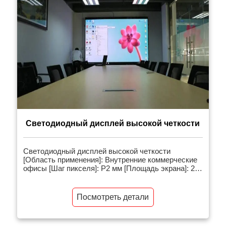
сращивания 2. Модульная конструкция
устройства, […]
Светодиодный дисплей высокой четкости
Светодиодный дисплей высокой четкости
[Область применения]: Внутренние коммерческие
офисы [Шаг пикселя]: P2 мм [Площадь экрана]: 24
квадратных метра [Сопутствующие товары]:
Внутренняя светодиодная видеостена [Введение в
проект]: Светодиодный дисплей сверхвысокой
Посмотреть детали
четкости 4K — это первый большой экран высокой
четкости 4K для наружного монтажа на
поверхность, поддерживающий 3D-эффекты.