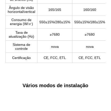
Ângulo de visão
165/165
160/160
horizontal/vertical
Consumo de
550±15%/280±15%
550±15%/180±15%
energia (W/㎡)
Taxa de
≥7680
≥7680
atualização (Hz)
Sistema de
nova
nova
controle
Certificação
CE, FCC, ETL
CE, FCC, ETL
Vários modos de instalação