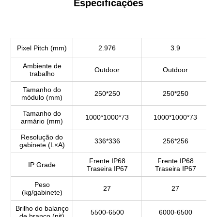
Especificações
Pixel Pitch (mm)
2.976
3.9
Ambiente de
Outdoor
Outdoor
trabalho
Tamanho do
250*250
250*250
módulo (mm)
Tamanho do
1000*1000*73
1000*1000*73
armário (mm)
Resolução do
336*336
256*256
gabinete (L×A)
Frente IP68
Frente IP68
IP Grade
Traseira IP67
Traseira IP67
Peso
27
27
(kg/gabinete)
Brilho do balanço
5500-6500
6000-6500
de branco (nit)