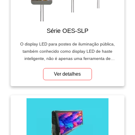
Série OES-SLP
O display LED para postes de iluminação pública,
também conhecido como display LED de haste
inteligente, não é apenas uma ferramenta de
iluminação, mas também um líder no
desenvolvimento urbano. As luminárias
Ver detalhes
tradicionais atendem às necessidades de
iluminação, e as telas LED de haste inteligente
para postes de iluminação pública utilizam
tecnologias avançadas para injetar nova vitalidade
e funcionalidades na cidade.