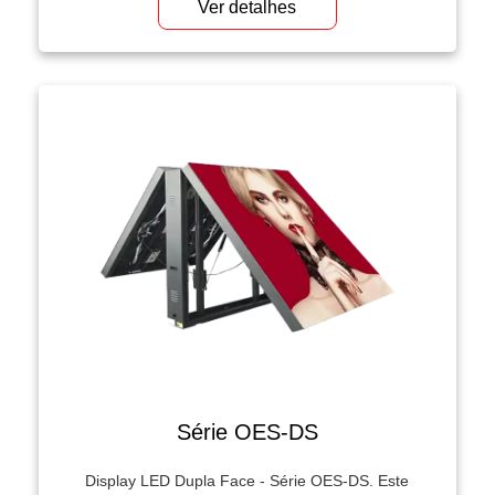
possui um tamanho padrão de 640x640 mm, uma
Ver detalhes
solução de alto desempenho projetada para
aplicações de locação em ambientes internos e
externos. Possui alta resolução e efeitos visuais
nítidos. O gabinete de alumínio da série OES-
640D não é apenas leve e robusto, mas […]
Série OES-DS
Display LED Dupla Face - Série OES-DS. Este