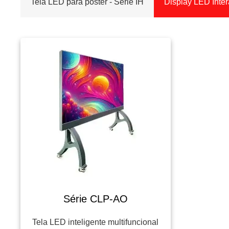
Tela LED para pôster - Série IH
Display LED Inter
Série CLP-AO
Tela LED inteligente multifuncional