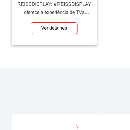
REISSDISPLAY: a REISSDISPLAY
oferece a experiência de TVs
inteligentes com tela LED
Ver detalhes
multifuncional premium, mas em
escala maior. Diversas opções de
tamanho estão disponíveis. Todas as
opções vêm em resolução Full HD
(1920x1080p). Esta tela pode ser
montada na parede ou usada em uma
base com rodinhas. O VisionPro HD é
um […]