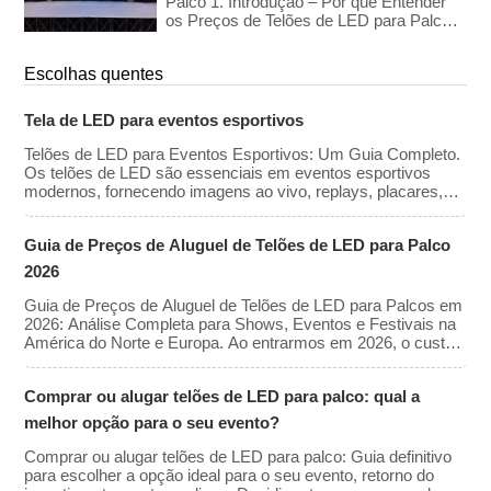
assumir. É o clássico investimento de
Palco 1. Introdução – Por que Entender
capital (CapEx, na sigla em inglês).
os Preços de Telões de LED para Palco é
Importante Os telões de LED para palco
são essenciais para criar experiências
Escolhas quentes
visuais imersivas em shows,
conferências, exposições e eventos de
grande porte. Seja para alugar ou
Tela de LED para eventos esportivos
comprar um telão de LED, entender a
faixa de preço e os principais fatores que
Telões de LED para Eventos Esportivos: Um Guia Completo.
afetam o custo é crucial […]
Os telões de LED são essenciais em eventos esportivos
modernos, fornecendo imagens ao vivo, replays, placares,
anúncios e recursos de interação com os fãs. Esses telões
aprimoram a experiência dos torcedores no dia do jogo, além
Guia de Preços de Aluguel de Telões de LED para Palco
de oferecerem valiosas oportunidades de patrocínio e receita
publicitária. Este guia explora os principais recursos, tipos e
2026
[…]
Guia de Preços de Aluguel de Telões de LED para Palcos em
2026: Análise Completa para Shows, Eventos e Festivais na
América do Norte e Europa. Ao entrarmos em 2026, o custo
do aluguel de telões de LED se estabilizou, mesmo com o
avanço da tecnologia. Embora os preços de aluguel dos
Comprar ou alugar telões de LED para palco: qual a
painéis tenham diminuído ligeiramente devido à eficiência de
fabricação, a demanda por resoluções mais altas (4K/8K […]
melhor opção para o seu evento?
Comprar ou alugar telões de LED para palco: Guia definitivo
para escolher a opção ideal para o seu evento, retorno do