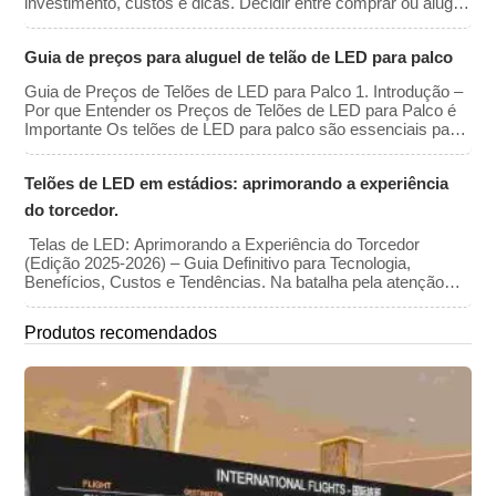
investimento, custos e dicas. Decidir entre comprar ou alugar
um telão de LED é um dos compromissos financeiros mais
significativos que um organizador de eventos, igreja ou
Guia de preços para aluguel de telão de LED para palco
produtora pode assumir. É o clássico investimento de capital
(CapEx, na sigla em inglês).
Guia de Preços de Telões de LED para Palco 1. Introdução –
Por que Entender os Preços de Telões de LED para Palco é
Importante Os telões de LED para palco são essenciais para
criar experiências visuais imersivas em shows, conferências,
exposições e eventos de grande porte. Seja para alugar ou
Telões de LED em estádios: aprimorando a experiência
comprar um telão de LED, entender a faixa de preço e os
principais fatores que afetam o custo é crucial […]
do torcedor.
Telas de LED: Aprimorando a Experiência do Torcedor
(Edição 2025-2026) – Guia Definitivo para Tecnologia,
Benefícios, Custos e Tendências. Na batalha pela atenção
entre a experiência ao vivo no estádio e a transmissão em 8K
em casa, os locais de eventos recorreram a uma arma
Produtos recomendados
principal: a tecnologia visual imersiva. No final de 2025, o
“Jumbotron” do passado terá evoluído para um […]