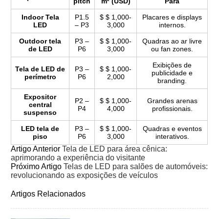
pitch
m² (USD)
Para
Indoor Tela
P1.5
$ $ 1,000-
Placares e displays
LED
– P3
3,000
internos.
Outdoor tela
P3 –
$ $ 1,000-
Quadras ao ar livre
de LED
P6
3,000
ou fan zones.
Exibições de
Tela de LED de
P3 –
$ $ 1,000-
publicidade e
perímetro
P6
2,000
branding.
Expositor
P2 –
$ $ 1,000-
Grandes arenas
central
P4
4,000
profissionais.
suspenso
LED tela de
P3 –
$ $ 1,000-
Quadras e eventos
piso
P6
3,000
interativos.
Artigo Anterior
Tela de LED para área cênica:
aprimorando a experiência do visitante
Próximo Artigo
Telas de LED para salões de automóveis:
revolucionando as exposições de veículos
Artigos Relacionados