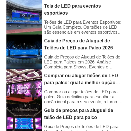
Tela de LED para eventos
esportivos
Telões de LED para Eventos Esportivos:
Um Guia Completo. Os telões de LED
são essenciais em eventos esportivos
modernos, fornecendo imagens ao vivo,
Guia de Preços de Aluguel de
replays, placares, anúncios e recursos de
interação com os fãs. Esses telões
Telões de LED para Palco 2026
aprimoram a experiência dos torcedores
no dia do jogo, além de oferecerem
Guia de Preços de Aluguel de Telões de
valiosas oportunidades de patrocínio e
LED para Palcos em 2026: Análise
receita publicitária. Este guia explora os
Completa para Shows, Eventos e
principais recursos, tipos e […]
Festivais na América do Norte e Europa.
Comprar ou alugar telões de LED
Ao entrarmos em 2026, o custo do
aluguel de telões de LED se estabilizou,
para palco: qual a melhor opção
mesmo com o avanço da tecnologia.
para o seu evento?
Embora os preços de aluguel dos painéis
Comprar ou alugar telões de LED para
tenham diminuído ligeiramente devido à
palco: Guia definitivo para escolher a
eficiência de fabricação, a demanda por
opção ideal para o seu evento, retorno do
resoluções mais altas (4K/8K […]
investimento, custos e dicas. Decidir
Guia de preços para aluguel de
entre comprar ou alugar um telão de LED
é um dos compromissos financeiros mais
telão de LED para palco
significativos que um organizador de
eventos, igreja ou produtora pode
Guia de Preços de Telões de LED para