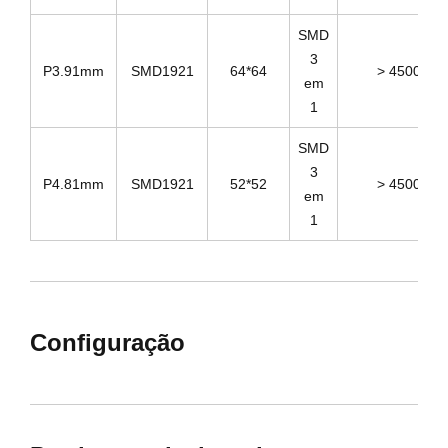
SMD
3
P3.91mm
SMD1921
64*64
> 4500
em
1
SMD
3
P4.81mm
SMD1921
52*52
> 4500
em
1
Configuração