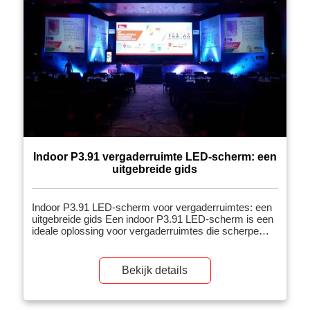
Indoor P3.91 vergaderruimte LED-scherm: een
uitgebreide gids
Indoor P3.91 LED-scherm voor vergaderruimtes: een
uitgebreide gids Een indoor P3.91 LED-scherm is een
ideale oplossing voor vergaderruimtes die scherpe
beelden, levendige kleuren en naadloze prestaties
vereisen. Het is ontworpen voor evenementen zoals
zakelijke bijeenkomsten, presentaties en live
Bekijk details
gestreamde conferenties waar hoogwaardige beelden
en professionele prestaties essentieel zijn. Dit artikel
analyseert de […]