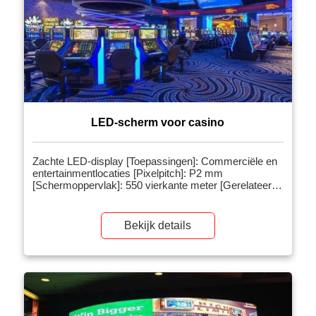
LED-scherm voor casino
Zachte LED-display [Toepassingen]: Commerciële en
entertainmentlocaties [Pixelpitch]: P2 mm
[Schermoppervlak]: 550 vierkante meter [Gerelateerde
producten]: Indoor LED-videowall [Projectintroductie]:
De zachte LED-module is gemaakt van een flexibele
printplaat en een flexibele onderlaag. De module is
Bekijk details
zeer flexibel en de buigingsgraad kan 120 graden
bereiken. De zachte […]