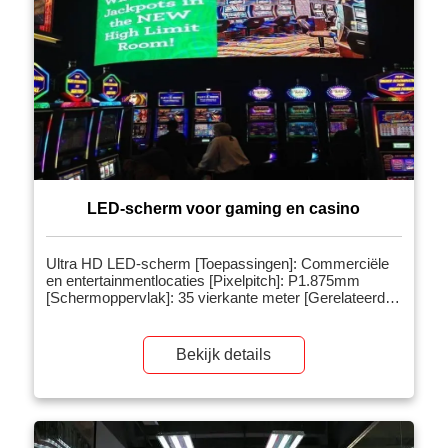
LED-scherm voor gaming en casino
Ultra HD LED-scherm [Toepassingen]: Commerciële
en entertainmentlocaties [Pixelpitch]: P1.875mm
[Schermoppervlak]: 35 vierkante meter [Gerelateerde
producten]: LED-videowand voor binnen
【Projectintroductie】: 1. Met behulp van ultradunne,
ultralichte, high-definition LED-producten met een
Bekijk details
kleine pitch, onderhoud aan de voorkant, hoge
vernieuwingsfrequentie, ultrabrede kijkhoek, breed
kleurengamma, naadloos splicingscherm 2. Het
modulaire ontwerp van de unit, de […]