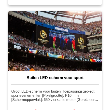
het podium is geïnstalleerd, zal er […]
Buiten LED-scherm voor sport
Groot LED-scherm voor buiten [Toepassingsgebied]:
sportevenementen [Pixelgrootte]: P10 mm
[Schermoppervlak]: 650 vierkante meter [Gerelateerde
producten]: Groot reclamescherm voor buiten
[Projectintroductie]: Grootbeeldschermen voor buiten