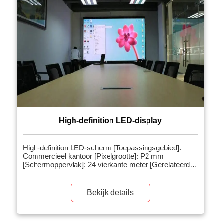
High-definition LED-display
High-definition LED-scherm [Toepassingsgebied]:
Commercieel kantoor [Pixelgrootte]: P2 mm
[Schermoppervlak]: 24 vierkante meter [Gerelateerde
producten]: LED-videowand voor binnen
[Projectintroductie]: Het 4K ultra-high-definition LED-
scherm is het eerste 4K high-definition grote scherm
Bekijk details
voor buiten dat 3D-effecten ondersteunt. Het project
heeft sinds de start veel aandacht gekregen. Door
deze […]