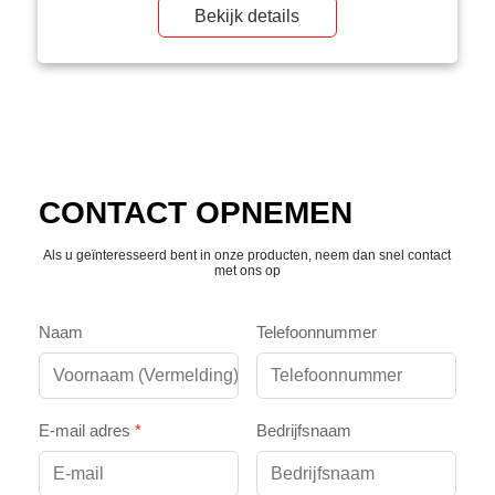
zijn erg belangrijk in stadions. Ze kunnen niet alleen
Bekijk details
realtime de wedstrijd uitzenden, maar ook prachtige
beelden afspelen, zodat het publiek […]
CONTACT OPNEMEN
Als u geïnteresseerd bent in onze producten, neem dan snel contact
met ons op
Naam
Telefoonnummer
E-mail adres
*
Bedrijfsnaam