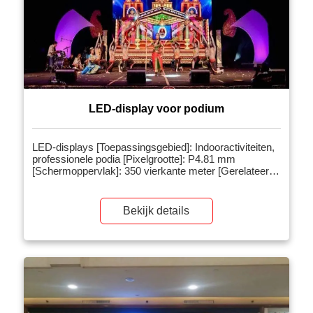
LED-display voor podium
LED-displays [Toepassingsgebied]: Indooractiviteiten,
professionele podia [Pixelgrootte]: P4.81 mm
[Schermoppervlak]: 350 vierkante meter [Gerelateerde
producten]: LED-display voor podiumevenementen
[Projectintroductie]: LED-displays voor indoor all-
weather displays, met een lichte en dunne structuur,
Bekijk details
high-definition en zacht display-effect. De
warmteafvoerende structuur van het aluminium
substraat maakt het product licht, dun en compact;
[…]