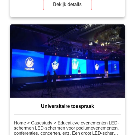
voor buitenpodium bij buitenoptredens van P4.81,
Bekijk details
omdat het grote LED-scherm rijk is aan inhoud en
gemakkelijk te bedienen is, is het gemakkelijk te
demonteren, […]
Universitaire toespraak
Home > Casestudy > Educatieve evenementen LED-
schermen LED-schermen voor podiumevenementen,
conferenties, concerten, enz. Een groot LED-scherm