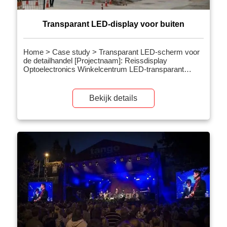
Transparant LED-display voor buiten
Home > Case study > Transparant LED-scherm voor
de detailhandel [Projectnaam]: Reissdisplay
Optoelectronics Winkelcentrum LED-transparant
schermproject [Toepassingsgebied]: winkelcentrum
[Pixelpitch]: 3.91-7.8 mm [Schermoppervlak]: 490
vierkante meter [Gerelateerde producten] Verhuurserie
Bekijk details
LED-transparant scherm [Projectintroductie]:
Transparant LED-scherm gemaakt door Reissdisplay
Optoelectronics voor winkelcentra, zonder het zicht op
het winkelcentrum te blokkeren, […]