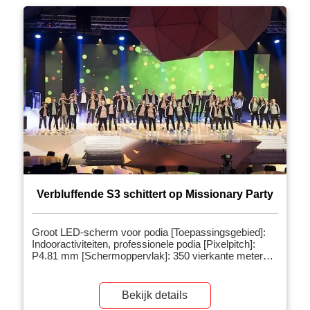
Verbluffende S3 schittert op Missionary Party
Groot LED-scherm voor podia [Toepassingsgebied]:
Indooractiviteiten, professionele podia [Pixelpitch]:
P4.81 mm [Schermoppervlak]: 350 vierkante meter
[Gerelateerde producten]: LED-scherm voor podia
[Projectintroductie]: een groot LED-scherm voor podia
is inmiddels standaarduitrusting in de branche en heeft
Bekijk details
een sterke vitaliteit. Als er geen groot LED-scherm op