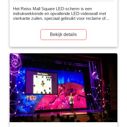
Het Reiss Mall Square LED-scherm is een
indrukwekkende en opvallende LED-videowall met
vierkante zuilen, speciaal gebruikt voor reclame of
merkvideo's. Het nieuwste ontwerp van de
energiebesparende LED-zuiltechnologie, zonder
flikkering en zonder onderbreking, biedt hoogwaardige
Bekijk details
beeldprestaties en biedt het publiek een nieuwe visuele
ervaring. Het […]