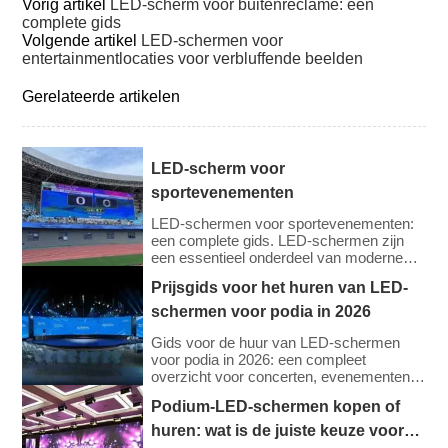
Vorig artikel
LED-scherm voor buitenreclame: een
complete gids
Volgende artikel
LED-schermen voor
entertainmentlocaties voor verbluffende beelden
Gerelateerde artikelen
LED-scherm voor
sportevenementen
LED-schermen voor sportevenementen:
een complete gids. LED-schermen zijn
een essentieel onderdeel van moderne
sportevenementen. Ze bieden live
Prijsgids voor het huren van LED-
wedstrijdbeelden, herhalingen, scores,
reclame en mogelijkheden voor interactie
schermen voor podia in 2026
met fans. Deze schermen verbeteren de
beleving van de wedstrijddag voor de fans
Gids voor de huur van LED-schermen
en bieden waardevolle kansen voor
voor podia in 2026: een compleet
sponsoring en reclame-inkomsten. Deze
overzicht voor concerten, evenementen
gids behandelt de belangrijkste
en festivals in Noord-Amerika en Europa.
Podium-LED-schermen kopen of
kenmerken, typen, […]
Nu we 2026 ingaan, zijn de kosten voor
het huren van LED-schermen
huren: wat is de juiste keuze voor
gestabiliseerd, ondanks de