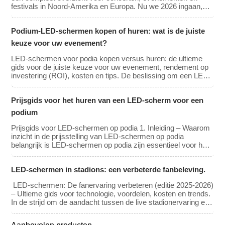
festivals in Noord-Amerika en Europa. Nu we 2026 ingaan,
zijn de kosten voor het huren van LED-schermen
gestabiliseerd, ondanks de technologische vooruitgang.
Podium-LED-schermen kopen of huren: wat is de juiste
Hoewel de huurprijzen voor losse panelen licht zijn gedaald
dankzij efficiëntere productieprocessen, blijft de vraag naar
keuze voor uw evenement?
hogere resoluties (4K/8K […]
LED-schermen voor podia kopen versus huren: de ultieme
gids voor de juiste keuze voor uw evenement, rendement op
investering (ROI), kosten en tips. De beslissing om een ​​LED-
videowall te kopen of te huren is een van de belangrijkste
financiële investeringen die een evenementenplanner, kerk of
Prijsgids voor het huren van een LED-scherm voor een
productiebedrijf kan doen. Het is de klassieke CapEx (Capital
Investment) […]
podium
Prijsgids voor LED-schermen op podia 1. Inleiding – Waarom
inzicht in de prijsstelling van LED-schermen op podia
belangrijk is LED-schermen op podia zijn essentieel voor het
creëren van meeslepende visuele ervaringen bij concerten,
congressen, tentoonstellingen en grootschalige evenementen.
LED-schermen in stadions: een verbeterde fanbeleving.
Of u nu van plan bent een LED-videowall te huren of te kopen,
inzicht in de prijsklasse en de belangrijkste factoren die de
LED-schermen: De fanervaring verbeteren (editie 2025-2026)
kosten beïnvloeden is cruciaal […]
– Ultieme gids voor technologie, voordelen, kosten en trends.
In de strijd om de aandacht tussen de live stadionervaring en
de 8K-uitzending thuis, hebben locaties hun toevlucht
genomen tot één belangrijk wapen: meeslepende visuele