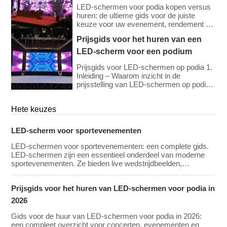
uw evenement?
technologische vooruitgang. Hoewel de
LED-schermen voor podia kopen versus
huurprijzen voor losse panelen licht zijn
huren: de ultieme gids voor de juiste
gedaald dankzij efficiëntere
keuze voor uw evenement, rendement op
productieprocessen, blijft de vraag naar
investering (ROI), kosten en tips. De
Prijsgids voor het huren van een
hogere resoluties (4K/8K […]
beslissing om een ​​LED-videowall te
kopen of te huren is een van de
LED-scherm voor een podium
belangrijkste financiële investeringen die
een evenementenplanner, kerk of
Prijsgids voor LED-schermen op podia 1.
productiebedrijf kan doen. Het is de
Inleiding – Waarom inzicht in de
klassieke CapEx (Capital Investment) […]
prijsstelling van LED-schermen op podia
belangrijk is LED-schermen op podia zijn
essentieel voor het creëren van
Hete keuzes
meeslepende visuele ervaringen bij
concerten, congressen, tentoonstellingen
en grootschalige evenementen. Of u nu
LED-scherm voor sportevenementen
van plan bent een LED-videowall te huren
of te kopen, inzicht in de prijsklasse en de
LED-schermen voor sportevenementen: een complete gids.
belangrijkste factoren die de kosten
LED-schermen zijn een essentieel onderdeel van moderne
beïnvloeden is cruciaal […]
sportevenementen. Ze bieden live wedstrijdbeelden,
herhalingen, scores, reclame en mogelijkheden voor interactie
met fans. Deze schermen verbeteren de beleving van de
Prijsgids voor het huren van LED-schermen voor podia in
wedstrijddag voor de fans en bieden waardevolle kansen voor
sponsoring en reclame-inkomsten. Deze gids behandelt de
2026
belangrijkste kenmerken, typen, […]
Gids voor de huur van LED-schermen voor podia in 2026:
een compleet overzicht voor concerten, evenementen en