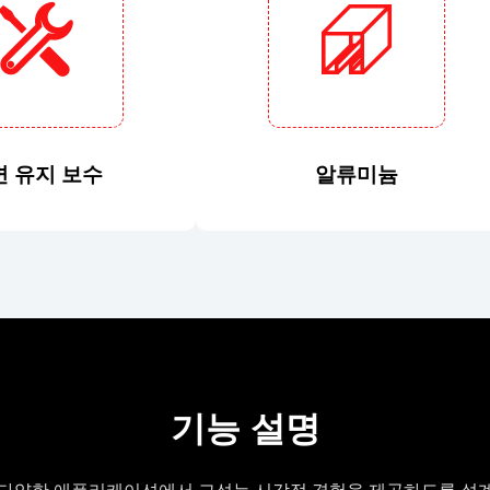
면 유지 보수
알류미늄
기능 설명