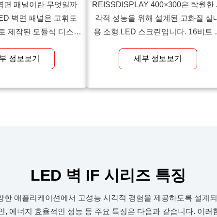
 벽면 패널이란 무엇일까
REISSDISPLAY 400×300은 탁월한
LED 벽면 패널은 고휘도
각적 성능을 위해 설계된 고화질 실
로 제작된 모듈식 디스플
용 소형 LED 스크린입니다. 16비트 
다. 이 패널들은 매끄럽
색 처리 기술과 4:3 캐비닛 크기 비
부 정보보기
세부 정보보기
대형 맞춤형 비디오 월을
통해 65,536단계의 계조를 구현하여
기존 LCD 화면과 달리
드러운 색상 전환과 초미세 이미지 
 밝은 화면, 더 높은 주사
감을 구현하여 자연스럽고 편안한 
더 넓은 시야각을 제공합니
경험을 선사합니다. 높은 평탄도, 간
, 라이브 이벤트, 제어실
한 설치, 그리고 […]
으로 사용됩니다. […]
LED 벽 IF 시리즈 특징
 다양한 애플리케이션에서 고성능 시각적 경험을 제공하도록 설계되
인, 에너지 효율적인 성능 등 주요 특징은 다음과 같습니다. 이러한