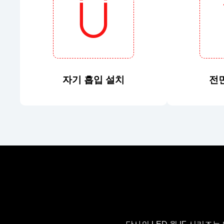
자기 흡입 설치
전