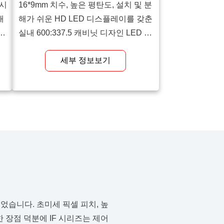
 시
16*9mm 치수, 높은 평탄도, 설치 및 분
내
해가 쉬운 HD LED 디스플레이를 갖춘
회
실내 600:337.5 캐비닛 디자인 LED 디
율을
스플레이.
세부 정보보기
 부
질
시청
편
었습니다. 초미세 픽셀 피치, 높
 장점 덕분에 IF 시리즈는 제어