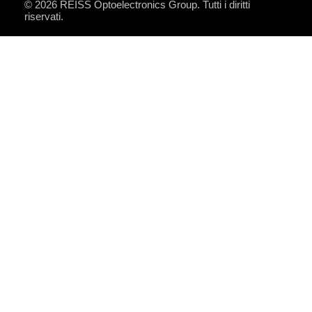
© 2026
REISS Optoelectronics Group
. Tutti i diritti
riservati.