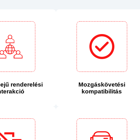
dejű renderelési
Mozgáskövetési
nterakció
kompatibilitás