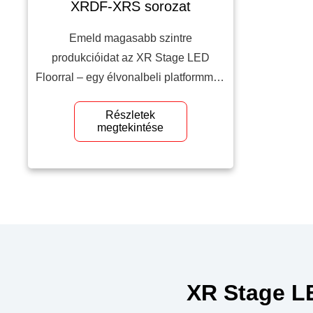
XRDF-XRS sorozat
Emeld magasabb szintre
produkcióidat az XR Stage LED
Floorral – egy élvonalbeli platformmal,
amely ötvözi a LED padló és a
Részletek
videofal technológiát, élénk látványt és
megtekintése
valós idejű interaktivitást biztosítva az
immerzív élményekhez élő
eseményeken és filmforgatásokon.
XR Stage LE