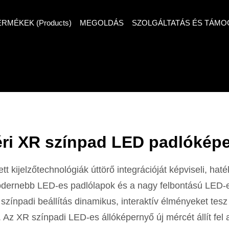
ERMÉKEK (Products)
MEGOLDÁS
SZOLGÁLTATÁS ÉS TÁMO
éri XR színpad LED padlókép
tt kijelzőtechnológiák úttörő integrációját képviseli, ha
modernebb LED-es padlólapok és a nagy felbontású LED-
) színpadi beállítás dinamikus, interaktív élményeket te
Az XR színpadi LED-es állóképernyő új mércét állít fel 