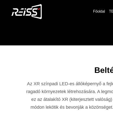
Főoldal
T
Belt
Az XR színpadi LED-es állóképernyő a fejle
ragadó környezetek létrehozására. A leg
ez az átalakító XR (kiterjesztett valóság
módon lekötik és bevonják a közönséget. 