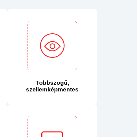
Többszögű,
szellemképmentes