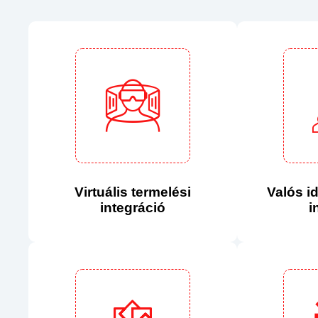
Virtuális termelési
Valós i
integráció
i