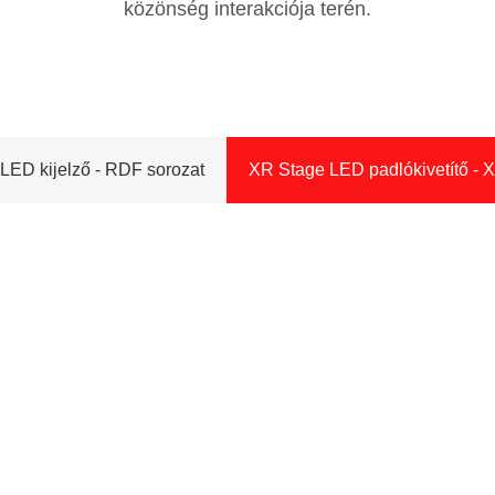
közönség interakciója terén.
LED kijelző - RDF sorozat
XR Stage LED padlókivetítő - 