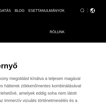
GATÁS
BLOG
ESETTANULMÁNYOK
RÓLUNK
ernyő
tékony megoldást kínálva a teljesen magával
es hátterek zökkenőmentes kombinálásával
sz lehetővé, amelyek eddig soha nem látott
az immerzív vizuális történetmesélés és a