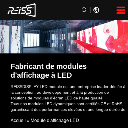
Fabricant de modules
d'affichage à LED
REISSDISPLAY LED module est une entreprise leader dédiée à
la conception, au développement et à la production de
solutions de modules d'écran LED de haute qualité
Tous nos modules LED dynamiques sont certifiés CE et RoHS,
garantissant des performances élevées et une longue durée de
vie. Nous proposons des solutions personnalisées et des
Accueil
»
Module d'affichage LED
services OEM et ODM. Les grossistes, distributeurs, négociants
et agents sont invités à effectuer des achats en gros.