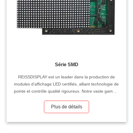
Série SMD
REISSDISPLAY est un leader dans la production de
modules d'affichage LED certifiés, alliant technologie de
pointe et contrôle qualité rigoureux. Notre vaste gamme
comprend des modules LED sur mesure pour l'intérieur
et l'extérieur, bénéficiant de certifications internationales
Plus de détails
et de capacités de fabrication avancées. Nous sommes
fiers de servir nos partenaires grossistes internationaux
et de leur proposer des solutions fiables et performantes