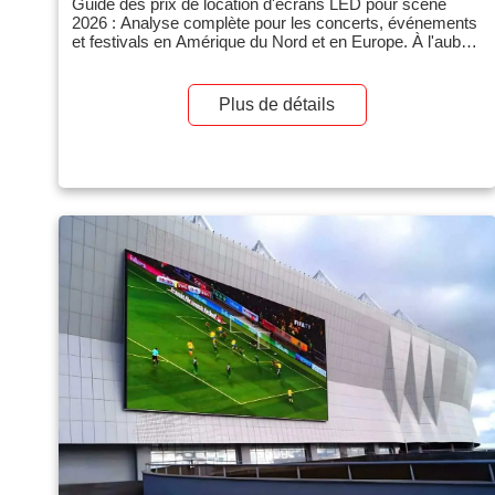
Guide des prix de location d'écrans LED pour scène
2026 : Analyse complète pour les concerts, événements
et festivals en Amérique du Nord et en Europe. À l'aube
de 2026, le coût de location des murs LED s'est stabilisé
malgré les progrès technologiques. Si les prix de location
des panneaux bruts ont légèrement diminué grâce aux
Plus de détails
gains d'efficacité en production, la demande pour des
résolutions plus élevées (4K/8K) […]