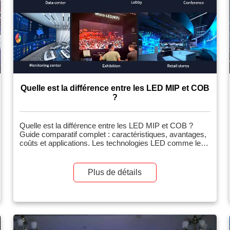
Quelle est la différence entre les LED MIP et COB
?
Quelle est la différence entre les LED MIP et COB ?
Guide comparatif complet : caractéristiques, avantages,
coûts et applications. Les technologies LED comme les
MIP (Micro LED in Package) et les COB (Chip on Board)
révolutionnent l’affichage et l’éclairage grâce à leur
efficacité et leurs performances. Comprendre la
Plus de détails
différence entre les LED MIP et COB est essentiel pour
faire le bon choix.