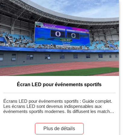
Écran LED pour événements sportifs
Écrans LED pour événements sportifs : Guide complet.
Les écrans LED sont devenus indispensables aux
événements sportifs modernes. Ils diffusent les matchs
en direct, les rediffusions, les scores, les publicités et
offrent des fonctionnalités interactives aux supporters.
Ces écrans enrichissent l’expérience des spectateurs et
Plus de détails
génèrent de précieuses opportunités de sponsoring et de