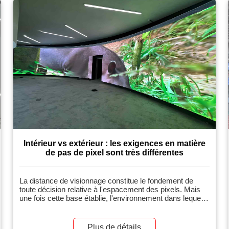
Intérieur vs extérieur : les exigences en matière
de pas de pixel sont très différentes
La distance de visionnage constitue le fondement de
toute décision relative à l'espacement des pixels. Mais
une fois cette base établie, l'environnement dans lequel
votre écran fonctionnera introduit des exigences
totalement différentes ; les installations intérieures et
extérieures requièrent des approches très différentes.
Plus de détails