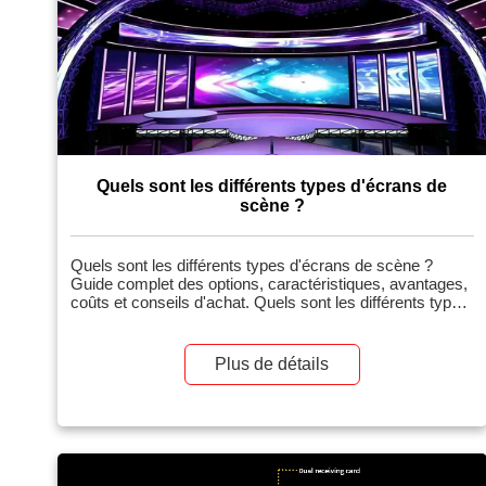
Quels sont les différents types d'écrans de
scène ?
Quels sont les différents types d'écrans de scène ?
Guide complet des options, caractéristiques, avantages,
coûts et conseils d'achat. Quels sont les différents types
d'écrans de scène ? Les écrans de scène sont des
systèmes d'affichage visuel utilisés lors de spectacles,
d'événements et de présentations pour enrichir
Plus de détails
l'expérience du public grâce à des arrière-plans, des
vidéos, des graphismes ou des éléments interactifs. Ils
vont des écrans en tissu traditionnels […]