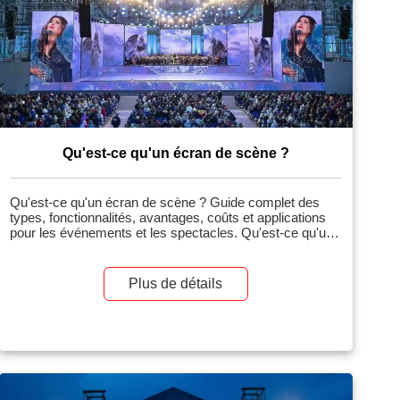
Qu'est-ce qu'un écran de scène ?
Qu'est-ce qu'un écran de scène ? Guide complet des
types, fonctionnalités, avantages, coûts et applications
pour les événements et les spectacles. Qu'est-ce qu'un
écran de scène ? Un écran de scène est un grand écran
utilisé sur les scènes de spectacles pour enrichir les
représentations de contenus projetés ou numériques,
Plus de détails
tels que des vidéos, des graphismes, des flux en direct
et des effets spéciaux. Dans le contexte actuel, les
écrans de scène […]