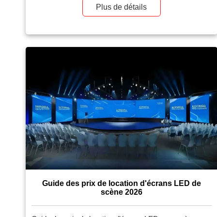
terme est moins visible, mais souvent bien plus
Plus de détails
important : […]
Guide des prix de location d'écrans LED de
scène 2026