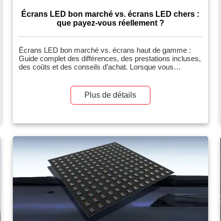
Écrans LED bon marché vs. écrans LED chers :
que payez-vous réellement ?
Écrans LED bon marché vs. écrans haut de gamme :
Guide complet des différences, des prestations incluses,
des coûts et des conseils d’achat. Lorsque vous
recherchez des écrans LED, vous vous demandez peut-
être : pourquoi les prix varient-ils autant, de 500 $ à
5 000 $ le mètre carré ? Visuellement, deux écrans LED
Plus de détails
peuvent sembler identiques lorsqu’ils affichent une image
fixe et lumineuse dans une salle d’exposition, mais […]