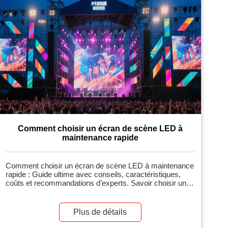
Comment choisir un écran de scène LED à
maintenance rapide
Comment choisir un écran de scène LED à maintenance
rapide : Guide ultime avec conseils, caractéristiques,
coûts et recommandations d’experts. Savoir choisir un
écran de scène LED à maintenance rapide est essentiel
pour les organisateurs d’événements, les équipes de
production et les gestionnaires de salles qui ont besoin
Plus de détails
d’écrans fiables, réparables rapidement, afin d’éviter
toute interruption pendant les spectacles. Un écran à