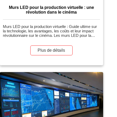
Murs LED pour la production virtuelle : une
révolution dans le cinéma
Murs LED pour la production virtuelle : Guide ultime sur
la technologie, les avantages, les coûts et leur impact
révolutionnaire sur le cinéma. Les murs LED pour la
production virtuelle représentent une avancée majeure
dans le cinéma, permettant aux créateurs de concevoir
des environnements 3D immersifs en temps réel avec
Plus de détails
lesquels les acteurs peuvent interagir directement sur le
plateau. Popularisés par des séries comme The
Mandalorian de Disney, ces écrans LED géants, souvent
appelés […]