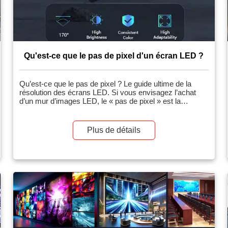
Qu'est-ce que le pas de pixel d'un écran LED ?
Qu’est-ce que le pas de pixel ? Le guide ultime de la
résolution des écrans LED. Si vous envisagez l’achat
d’un mur d’images LED, le « pas de pixel » est la
spécification la plus importante que vous rencontrerez. Il
détermine la résolution, la distance de visionnage
optimale et, surtout, le prix de votre projet. Vous verrez
Plus de détails
souvent des modèles […]