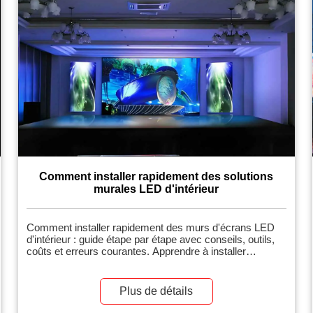
Comment installer rapidement des solutions
murales LED d'intérieur
Comment installer rapidement des murs d'écrans LED
d'intérieur : guide étape par étape avec conseils, outils,
coûts et erreurs courantes. Apprendre à installer
rapidement des murs d'écrans LED d'intérieur permet de
gagner du temps, de réduire les coûts et de garantir une
installation professionnelle pour les événements, les
Plus de détails
bureaux, les espaces commerciaux ou les home
cinémas. Les murs d'écrans LED d'intérieur sont des