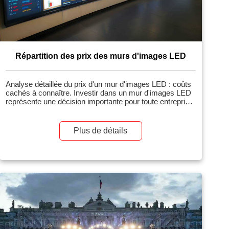
Répartition des prix des murs d'images LED
Analyse détaillée du prix d'un mur d'images LED : coûts
cachés à connaître. Investir dans un mur d'images LED
représente une décision importante pour toute entreprise,
qu'il s'agisse d'une vitrine, d'un lieu de culte, d'un hall
d'accueil ou d'un panneau d'affichage extérieur.
Cependant, une erreur fréquente consiste à ne
Plus de détails
considérer que le « prix au mètre carré » […]