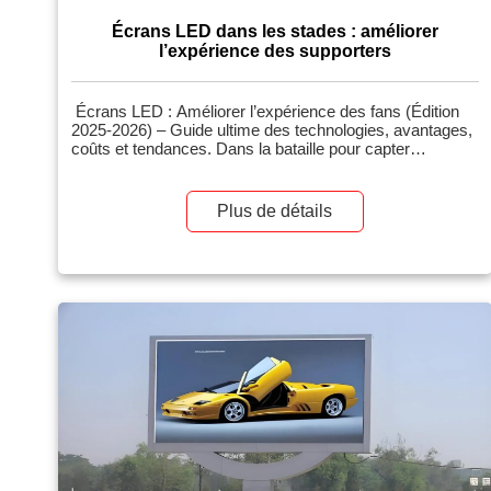
Écrans LED dans les stades : améliorer
l’expérience des supporters
Écrans LED : Améliorer l’expérience des fans (Édition
2025-2026) – Guide ultime des technologies, avantages,
coûts et tendances. Dans la bataille pour capter
l’attention entre l’expérience en direct au stade et la
diffusion en 8K à domicile, les salles de spectacle se
sont tournées vers un atout majeur : la technologie
Plus de détails
visuelle immersive. Fin 2025, le « Jumbotron » d’antan
aura évolué vers un […]