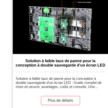
Solution à faible taux de panne pour la
conception à double sauvegarde d'un écran LED
Solution à faible taux de panne pour la conception à
double sauvegarde d'un écran LED : Guide complet de
mise en œuvre, avantages, coûts et conseils. Une
solution à faible taux de panne pour la conception à
double sauvegarde d'un écran LED est un système de
redondance avancé qui intègre des composants
Plus de détails
dupliqués (par exemple, alimentations, chemins de
signaux et contrôleurs) afin de minimiser les pannes et