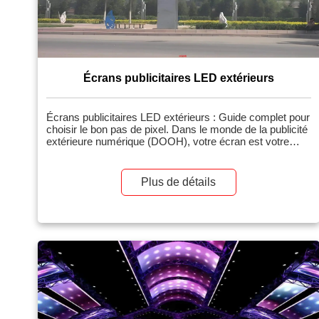
Écrans publicitaires LED extérieurs
Écrans publicitaires LED extérieurs : Guide complet pour
choisir le bon pas de pixel. Dans le monde de la publicité
extérieure numérique (DOOH), votre écran est votre
voix. Un écran LED extérieur éclatant et haute résolution
capte l’attention, génère du trafic piétonnier et renforce
l’image de marque. À l’inverse, un écran flou et pixélisé
Plus de détails
produit l’effet inverse : il donne une impression de bas de
gamme et de manque de professionnalisme. […]