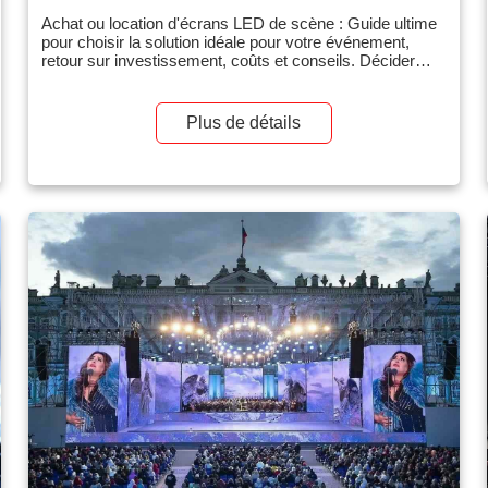
Achat ou location d'écrans LED de scène : Guide ultime
pour choisir la solution idéale pour votre événement,
retour sur investissement, coûts et conseils. Décider
d'acheter ou de louer un mur vidéo LED représente l'un
des engagements financiers les plus importants qu'un
organisateur d'événements, un lieu de culte ou une
Plus de détails
société de production puisse prendre. Il s'agit d'un
investissement classique (CapEx).