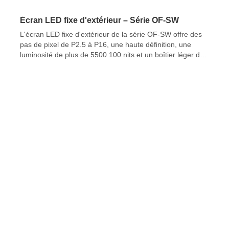
Écran LED fixe d'extérieur – Série OF-SW
L'écran LED fixe d'extérieur de la série OF-SW offre des
pas de pixel de P2.5 à P16, une haute définition, une
luminosité de plus de 5500 100 nits et un boîtier léger de
XNUMX mm d'épaisseur. Durable, économique et idéal
pour les installations extérieures permanentes.