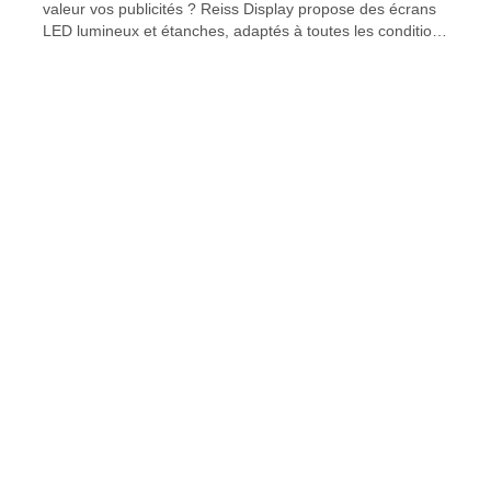
valeur vos publicités ? Reiss Display propose des écrans
LED lumineux et étanches, adaptés à toutes les conditions
météorologiques. Disponibles en différentes tailles et
formes, notre équipe vous accompagnera dans
l'installation et la mise en service de votre mur d'images
LED. Découvrez notre série OF !