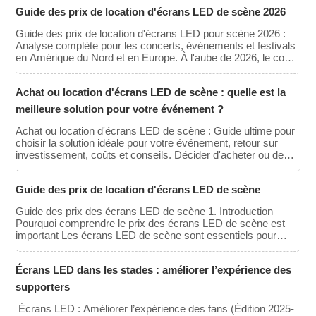
fonctionnalités interactives aux supporters. Ces écrans
Guide des prix de location d'écrans LED de scène 2026
enrichissent l’expérience des spectateurs et génèrent de
précieuses opportunités de sponsoring et de revenus
Guide des prix de location d'écrans LED pour scène 2026 :
publicitaires. Ce guide explore les principales
Analyse complète pour les concerts, événements et festivals
caractéristiques, les différents types d’écrans, […]
en Amérique du Nord et en Europe. À l'aube de 2026, le coût
de location des murs LED s'est stabilisé malgré les progrès
technologiques. Si les prix de location des panneaux bruts ont
Achat ou location d'écrans LED de scène : quelle est la
légèrement diminué grâce aux gains d'efficacité en
production, la demande pour des résolutions plus élevées
meilleure solution pour votre événement ?
(4K/8K) […]
Achat ou location d'écrans LED de scène : Guide ultime pour
choisir la solution idéale pour votre événement, retour sur
investissement, coûts et conseils. Décider d'acheter ou de
louer un mur vidéo LED représente l'un des engagements
financiers les plus importants qu'un organisateur
Guide des prix de location d'écrans LED de scène
d'événements, un lieu de culte ou une société de production
puisse prendre. Il s'agit d'un investissement classique
Guide des prix des écrans LED de scène 1. Introduction –
(CapEx).
Pourquoi comprendre le prix des écrans LED de scène est
important Les écrans LED de scène sont essentiels pour
créer des expériences visuelles immersives lors de concerts,
de conférences, d'expositions et d'événements de grande
Écrans LED dans les stades : améliorer l’expérience des
envergure. Que vous envisagiez de louer ou d'acheter un mur
vidéo LED, il est crucial de comprendre la gamme de prix et
supporters
les principaux facteurs qui influencent le coût […]
Écrans LED : Améliorer l’expérience des fans (Édition 2025-