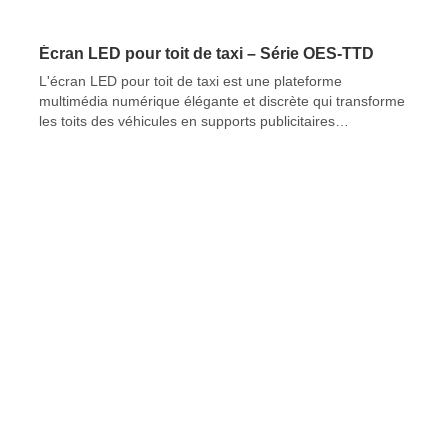
Écran LED pour toit de taxi – Série OES-TTD
L'écran LED pour toit de taxi est une plateforme
multimédia numérique élégante et discrète qui transforme
les toits des véhicules en supports publicitaires
dynamiques. Dotée d'une étanchéité robuste, d'une faible
consommation et d'une installation facile, cette solution
innovante redéfinit la publicité extérieure.