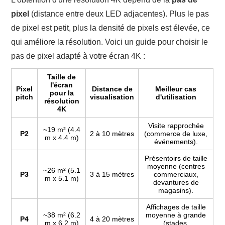
pixel
(distance entre deux LED adjacentes). Plus le pas
de pixel est petit, plus la densité de pixels est élevée, ce
qui améliore la résolution. Voici un guide pour choisir le
pas de pixel adapté à votre écran 4K :
Taille de
l'écran
Pixel
Distance de
Meilleur cas
pour la
pitch
visualisation
d'utilisation
résolution
4K
Visite rapprochée
~19 m² (4.4
P2
2 à 10 mètres
(commerce de luxe,
m x 4.4 m)
événements).
Présentoirs de taille
moyenne (centres
~26 m² (5.1
P3
3 à 15 mètres
commerciaux,
m x 5.1 m)
devantures de
magasins).
Affichages de taille
~38 m² (6.2
moyenne à grande
P4
4 à 20 mètres
m x 6.2 m)
(stades,