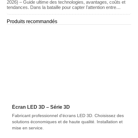
2026) – Guide ultime des technologies, avantages, coûts et
tendances. Dans la bataille pour capter l’attention entre
l’expérience en direct au stade et la diffusion en 8K à domicile,
les salles de spectacle se sont tournées vers un atout
Produits recommandés
majeur : la technologie visuelle immersive. Fin 2025, le
« Jumbotron » d’antan aura évolué vers un […]
Écran LED 3D – Série 3D
Fabricant professionnel d'écrans LED 3D. Choisissez des
solutions économiques et de haute qualité. Installation et
mise en service.