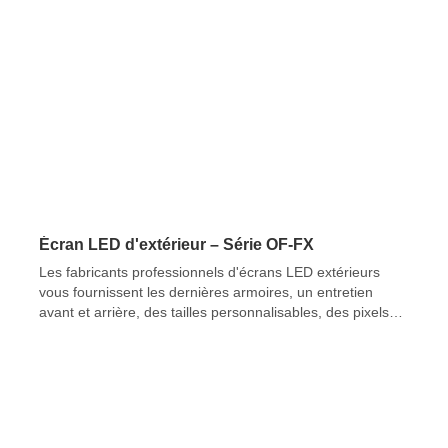
Écran LED d'extérieur – Série OF-FX
Les fabricants professionnels d'écrans LED extérieurs
vous fournissent les dernières armoires, un entretien
avant et arrière, des tailles personnalisables, des pixels
allant de P2 à P10 mm et une luminosité jusqu'à 10,000
XNUMX nits.