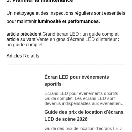
5. Planifier la maintenance
Un nettoyage et des inspections réguliers sont essentiels
pour maintenir
luminosité et performances
.
article précédent
Grand écran LED : un guide complet
article suivant
Vente en gros d'écrans LED d'intérieur :
un guide complet
Articles Relatifs
Écran LED pour événements
sportifs
Écrans LED pour événements sportifs :
Guide complet. Les écrans LED sont
devenus indispensables aux événements
sportifs modernes. Ils diffusent les
Guide des prix de location d'écrans
matchs en direct, les rediffusions, les
scores, les publicités et offrent des
LED de scène 2026
fonctionnalités interactives aux
supporters. Ces écrans enrichissent
Guide des prix de location d'écrans LED