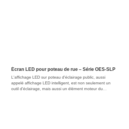
Écran LED pour poteau de rue – Série OES-SLP
L'affichage LED sur poteau d'éclairage public, aussi
appelé affichage LED intelligent, est non seulement un
outil d'éclairage, mais aussi un élément moteur du
développement urbain. Les lampadaires traditionnels
répondent aux besoins d'éclairage, tandis que les
affichages LED intelligents sur poteau intègrent des
technologies avancées pour insuffler une nouvelle vitalité
et de nouvelles fonctionnalités à la ville.