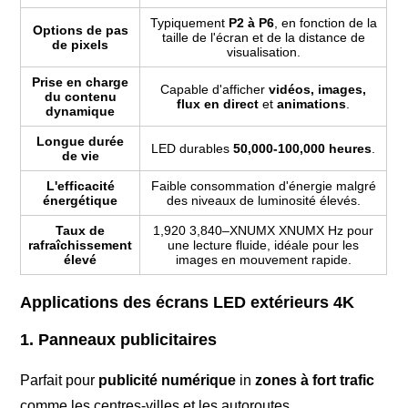
Typiquement
P2 à P6
, en fonction de la
Options de pas
taille de l'écran et de la distance de
de pixels
visualisation.
Prise en charge
Capable d'afficher
vidéos, images,
du contenu
flux en direct
et
animations
.
dynamique
Longue durée
LED durables
50,000-100,000 heures
.
de vie
L'efficacité
Faible consommation d'énergie malgré
énergétique
des niveaux de luminosité élevés.
Taux de
1,920 3,840–XNUMX XNUMX Hz pour
rafraîchissement
une lecture fluide, idéale pour les
élevé
images en mouvement rapide.
Applications des écrans LED extérieurs 4K
1. Panneaux publicitaires
Parfait pour
publicité numérique
in
zones à fort trafic
comme les centres-villes et les autoroutes.