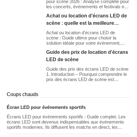
l’expérience des spectateurs et génèrent
pour scène 2026 : Analyse complète pour
de précieuses opportunités de sponsoring
les concerts, événements et festivals en
et de revenus publicitaires. Ce guide
Amérique du Nord et en Europe. À l'aube
Achat ou location d'écrans LED de
explore les principales caractéristiques,
de 2026, le coût de location des murs
les différents types d’écrans, […]
LED s'est stabilisé malgré les progrès
scène : quelle est la meilleure
technologiques. Si les prix de location des
solution pour votre événement ?
panneaux bruts ont légèrement diminué
Achat ou location d'écrans LED de
grâce aux gains d'efficacité en production,
scène : Guide ultime pour choisir la
la demande pour des résolutions plus
solution idéale pour votre événement,
élevées (4K/8K) […]
retour sur investissement, coûts et
Guide des prix de location d'écrans
conseils. Décider d'acheter ou de louer un
mur vidéo LED représente l'un des
LED de scène
engagements financiers les plus
importants qu'un organisateur
Guide des prix des écrans LED de scène
d'événements, un lieu de culte ou une
1. Introduction – Pourquoi comprendre le
société de production puisse prendre. Il
prix des écrans LED de scène est
s'agit d'un investissement classique
important Les écrans LED de scène sont
(CapEx).
essentiels pour créer des expériences
Coups chauds
visuelles immersives lors de concerts, de
conférences, d'expositions et
d'événements de grande envergure. Que
Écran LED pour événements sportifs
vous envisagiez de louer ou d'acheter un
mur vidéo LED, il est crucial de
Écrans LED pour événements sportifs : Guide complet. Les
comprendre la gamme de prix et les
écrans LED sont devenus indispensables aux événements
principaux facteurs qui influencent le coût
sportifs modernes. Ils diffusent les matchs en direct, les
[…]
rediffusions, les scores, les publicités et offrent des