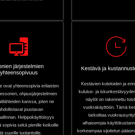
nien järjestelmien
Kestävä ja kustannus
yhteensopivuus
Kestävien koteloiden ja er
ovat yhteensopivia erilaisten
kulutus- ja iskunkestävyyde
essorien, ohjausjärjestelmien
näytöt on rakennettu toi
alilähteiden kanssa, joten ne
vuokrakäyttöön. Tämä ke
hdollistavat joustavan
tarkoittaa vuokrausyrityk
hallinnan. Helppokäyttöisyys
alhaisempia käyttökustann
ä sopivia sekä pienille keikoille
korkeampaa sijoitetun pääoma
tä suurille tuotantoille.