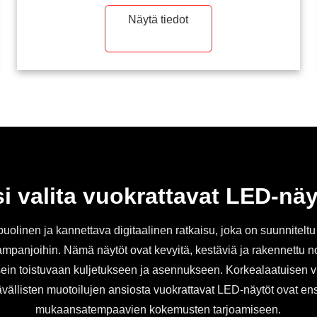
yleisöä ja parantavat live-kokemusta.
Näytä tiedot
i valita vuokrattavat LED-nä
linen ja kannettava digitaalinen ratkaisu, joka on suunniteltu e
skampanjoihin. Nämä näytöt ovat kevyitä, kestäviä ja rakennett
 usein toistuvaan kuljetukseen ja asennukseen. Korkealaatuisen
vällisten muotoilujen ansiosta vuokrattavat LED-näytöt ovat ens
mukaansatempaavien kokemusten tarjoamiseen.