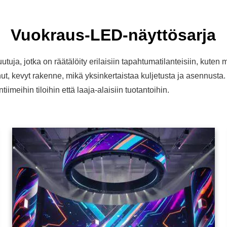
Vuokraus-LED-näyttösarja
a, jotka on räätälöity erilaisiin tapahtumatilanteisiin, kuten m
hut, kevyt rakenne, mikä yksinkertaistaa kuljetusta ja asennust
meihin tiloihin että laaja-alaisiin tuotantoihin.