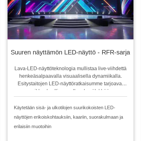
Suuren näyttämön LED-näyttö - RFR-sarja
Lava-LED-näyttöteknologia mullistaa live-viihdettä
henkeäsalpaavalla visuaalisella dynamiikalla.
Esitystaitojen LED-näyttöratkaisumme tarjoavat
poikkeuksellisen selkeyden älykkään
lavateknologian avulla, joka parantaa jokaista
tuotantoa. Edistyksellisten tapahtumavisuaalisten
Käytetään sisä- ja ulkotilojen suurikokoisten LED-
järjestelmien ansiosta jokainen LED-lavanäyttö on
näyttöjen erikoiskohtauksiin, kaariin, suorakulmaan ja
suunniteltu maksimoimaan esitysominaisuudet –
erilaisiin muotoihin
varmistaen unohtumattomat ja
mukaansatempaavat esitykset, jotka kiehtovat