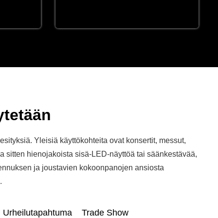
ytetään
esityksiä. Yleisiä käyttökohteita ovat konsertit, messut,
pa sitten hienojakoista sisä-LED-näyttöä tai säänkestävää,
sennuksen ja joustavien kokoonpanojen ansiosta
.
Urheilutapahtuma
Trade Show