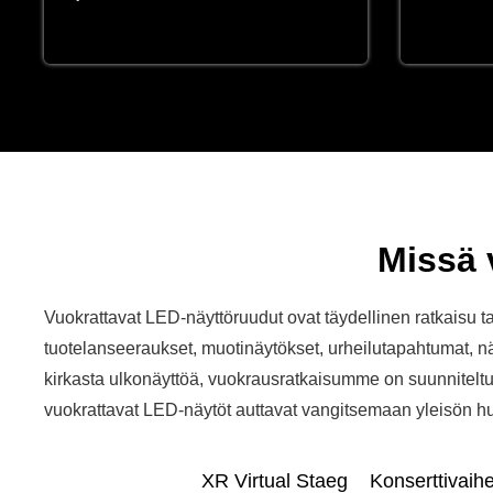
Missä 
Vuokrattavat LED-näyttöruudut ovat täydellinen ratkaisu tap
tuotelanseeraukset, muotinäytökset, urheilutapahtumat, näy
kirkasta ulkonäyttöä, vuokrausratkaisumme on suunnitelt
vuokrattavat LED-näytöt auttavat vangitsemaan yleisön huo
XR Virtual Staeg
Konserttivaih