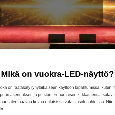
Mikä on vuokra-LED-näyttö?
ka on räätälöity lyhytaikaiseen käyttöön tapahtumissa, kuten mes
 nopean asennuksen ja poiston.
Erinomaisen kirkkautensa, sulavi
ukaansatempaavaa kuvaa erilaisissa valaistusolosuhteissa.
Niide
in.