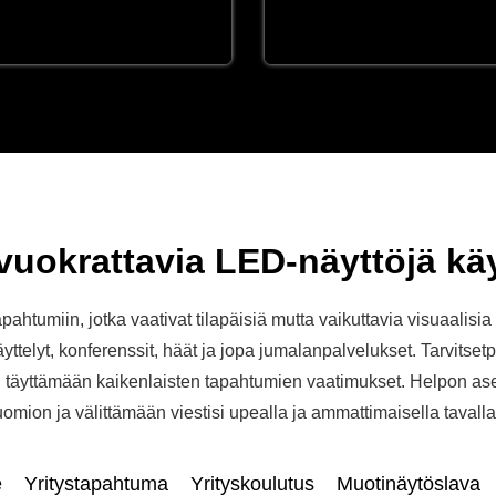
vuokrattavia LED-näyttöjä kä
ahtumiin, jotka vaativat tilapäisiä mutta vaikuttavia visuaalisia 
ttelyt, konferenssit, häät ja jopa jumalanpalvelukset. Tarvitset
u täyttämään kaikenlaisten tapahtumien vaatimukset. Helpon a
mion ja välittämään viestisi upealla ja ammattimaisella tavalla
e
Yritystapahtuma
Yrityskoulutus
Muotinäytöslava