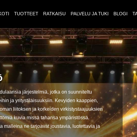
KOTI
TUOTTEET
RATKAISU
PALVELU JA TUKI
BLOGI
T
ö
laarisia järjestelmiä, jotka on suunniteltu
eihin ja yritystilaisuuksiin. Kevyiden kaappien,
an liitoksen ja korkeiden virkistystaajuuksien
ättömiä kuvia missä tahansa ympäristössä.
a malleina ne tarjoavat joustavia, luotettavia ja
.