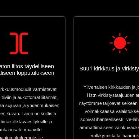
on liitos täydelliseen
Suuri kirkkaus ja virkist
liseen lopputulokseen
Ylivertaisen kirkkauden ja 
rkkuusmoduulit varmistavat
Hz:n virkistystaajuuden a
tiiviin ja aukottomat liitännät,
näyttömme tarjoavat selkeän
taa sujuvan ja yhdenmukaisen
voimakkaassa valaistukse
sen kuvan. Tämä on kriittistä
sopivat ihanteellisesti live-läh
maisille lavaesityksille ja
ammattimaiseen valokuvauk
ukaansatempaaville
välkkymistä tai haamuk
pahtumakokemuksille.