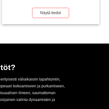
Näytä tiedot
ytöt?
rityisesti väliaikaisiin tapahtumiin,
u nopeaan kokoamiseen ja purkamiseen,
 visuaalisen ilmeen, saumattoman
isijainen valinta dynaamisten ja