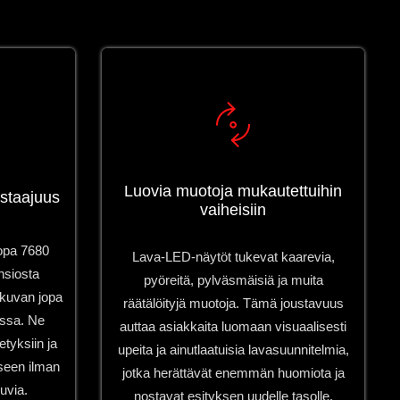
Luovia muotoja mukautettuihin
ystaajuus
vaiheisiin
jopa 7680
Lava-LED-näytöt tukevat kaarevia,
nsiosta
pyöreitä, pylväsmäisiä ja muita
 kuvan jopa
räätälöityjä muotoja. Tämä joustavuus
ssa. Ne
auttaa asiakkaita luomaan visuaalisesti
etyksiin ja
upeita ja ainutlaatuisia lavasuunnitelmia,
seen ilman
jotka herättävät enemmän huomiota ja
uvia.
nostavat esityksen uudelle tasolle.