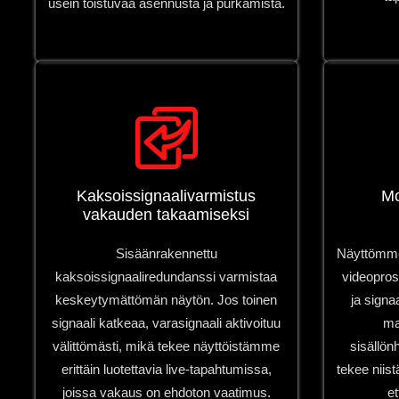
usein toistuvaa asennusta ja purkamista.
Kaksoissignaalivarmistus
Mo
vakauden takaamiseksi
Sisäänrakennettu
Näyttömme 
kaksoissignaaliredundanssi varmistaa
videopros
keskeytymättömän näytön. Jos toinen
ja signa
signaali katkeaa, varasignaali aktivoituu
ma
välittömästi, mikä tekee näyttöistämme
sisällön
erittäin luotettavia live-tapahtumissa,
tekee niist
joissa vakaus on ehdoton vaatimus.
et