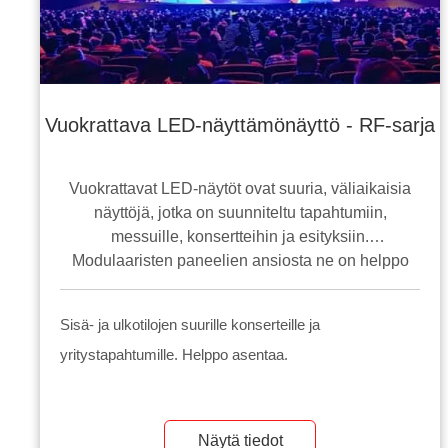
Vuokrattava LED-näyttämönäyttö - RF-sarja
Vuokrattavat LED-näytöt ovat suuria, väliaikaisia
näyttöjä, jotka on suunniteltu tapahtumiin,
messuille, konsertteihin ja esityksiin.
Modulaaristen paneelien ansiosta ne on helppo
koota ja purkaa, ja ne tarjoavat erinomaisen
kannettavuuden ja joustavuuden. Korkean
Sisä- ja ulkotilojen suurille konserteille ja
resoluution, vaikuttavan kirkkauden ja eloisien
yritystapahtumille. Helppo asentaa.
värien ansiosta nämä näytöt sopivat ihanteellisesti
videoiden, kuvien ja mainosten esittelyyn suurille
yleisöille.
Näytä tiedot