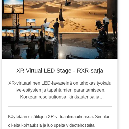
XR Virtual LED Stage - RXR-sarja
XR-virtuaalinen LED-lavaseinä on tehokas työkalu
live-esitysten ja tapahtumien parantamiseen.
Korkean resoluutionsa, kirkkautensa ja
monipuolisuutensa ansiosta nämä näytöt luovat
unohtumattomia kokemuksia, jotka kiehtovat
Käytetään sisätilojen XR-virtuaalimaailmassa. Simuloi
yleisöä.
oikeita kohtauksia ja luo upeita videotehosteita.