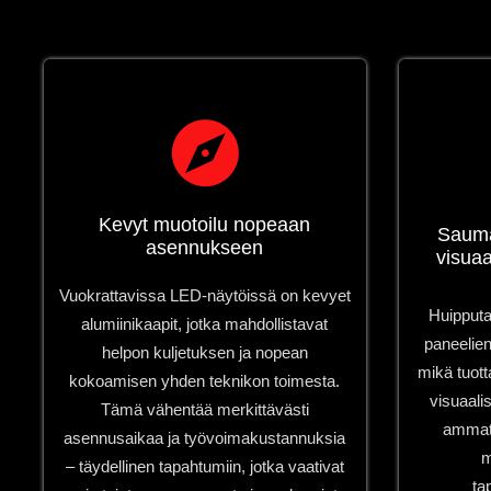
Kevyt muotoilu nopeaan
Saumat
asennukseen
visuaa
Vuokrattavissa LED-näytöissä on kevyet
Huipputa
alumiinikaapit, jotka mahdollistavat
paneelien 
helpon kuljetuksen ja nopean
mikä tuot
kokoamisen yhden teknikon toimesta.
visuaali
Tämä vähentää merkittävästi
ammatti
asennusaikaa ja työvoimakustannuksia
m
– täydellinen tapahtumiin, jotka vaativat
ta