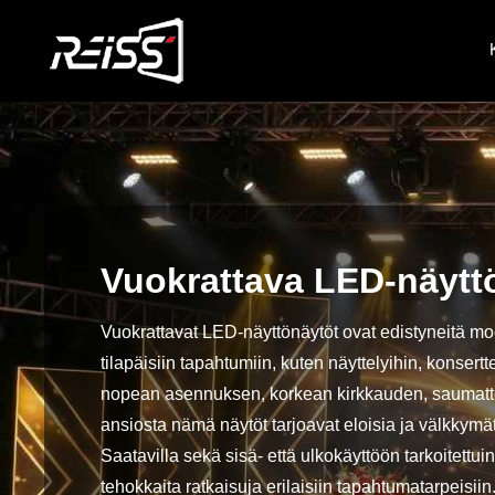
Vuokrattava LED-näytt
Vuokrattavat LED-näyttönäytöt ovat edistyneitä modu
tilapäisiin tapahtumiin, kuten näyttelyihin, konsertt
nopean asennuksen, korkean kirkkauden, saumattom
ansiosta nämä näytöt tarjoavat eloisia ja välkkym
Saatavilla sekä sisä- että ulkokäyttöön tarkoitettuin
tehokkaita ratkaisuja erilaisiin tapahtumatarpeisiin