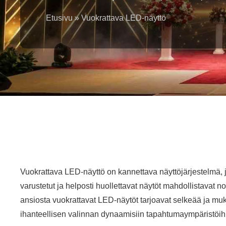
Etusivu
»
Vuokrattava LED-näyttö
Vuokrattava LED-näyttö on kannettava näyttöjärjestelmä, jo
varustetut ja helposti huollettavat näytöt mahdollistavat
ansiosta vuokrattavat LED-näytöt tarjoavat selkeää ja m
ihanteellisen valinnan dynaamisiin tapahtumaympäristöih