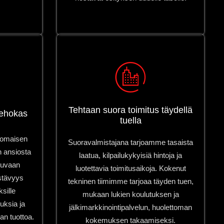
Tehtaan suora toimitus täydellä
tehokas
tuella
inomaisen
Suoravalmistajana tarjoamme tasaista
n ansiosta
laatua, kilpailukykyisiä hintoja ja
stuvaan
luotettavia toimitusaikoja. Kokenut
stävyys
tekninen tiimimme tarjoaa täyden tuen,
sille
mukaan lukien koulutuksen ja
uksia ja
jälkimarkkinointipalvelun, huolettoman
n tuottoa.
kokemuksen takaamiseksi.