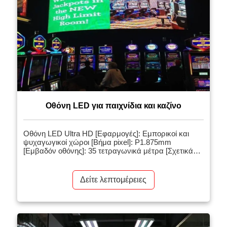
Οθόνη LED για παιχνίδια και καζίνο
Οθόνη LED Ultra HD [Εφαρμογές]: Εμπορικοί και
ψυχαγωγικοί χώροι [Βήμα pixel]: P1.875mm
[Εμβαδόν οθόνης]: 35 τετραγωνικά μέτρα [Σχετικά
προϊόντα]: Εσωτερικός τοίχος βίντεο LED
【Εισαγωγή έργου】: 1. Χρήση εξαιρετικά λεπτών,
εξαιρετικά ελαφριών, προϊόντων LED υψηλής
Δείτε λεπτομέρειες
ευκρίνειας μικρού βήματος, συντήρηση πρόσοψης,
υψηλός ρυθμός ανανέωσης, εξαιρετικά ευρεία γωνία
θέασης, ευρεία γκάμα χρωμάτων, οθόνη
απρόσκοπτης σύνδεσης 2. Ο αρθρωτός σχεδιασμός
της μονάδας, η […]