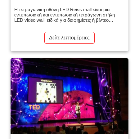
Η τετραγωνική οθόνη LED Reiss mall είναι μια
εντυπωσιακή και εντυπωσιακή τετράγωνη στήλη
LED video wall, ειδικά για διαφημίσεις ή βίντεο
επωνυμίας. Η τελευταία τεχνολογία εξοικονόμησης
ενέργειας στηλών LED, χωρίς τρεμόπαιγμα, χωρίς
κενά, μπορεί να παρέχει υψηλής ποιότητας απόδοση
Δείτε λεπτομέρειες
εικόνας και να προσφέρει νέα οπτική εμπειρία στο
κοινό. […]