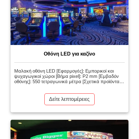
Οθόνη LED για καζίνο
Μαλακή οθόνη LED [Εφαρμογές]: Εμπορικοί και
ψυχαγωγικοί χώροι [Βήμα pixel]: P2 mm [Εμβαδόν
οθόνης]: 550 τετραγωνικά μέτρα [Σχετικά προϊόντα]:
Εσωτερικός τοίχος βίντεο LED [Εισαγωγή έργου]: Η
μαλακή μονάδα LED είναι κατασκευασμένη από
εύκαμπτη πλακέτα PCB και εύκαμπτη μάσκα κάτω
Δείτε λεπτομέρειες
κελύφους. Η μονάδα έχει καλή ευελιξία και ο βαθμός
κάμψης μπορεί να φτάσει τους 120 βαθμούς. Η
μαλακή […]