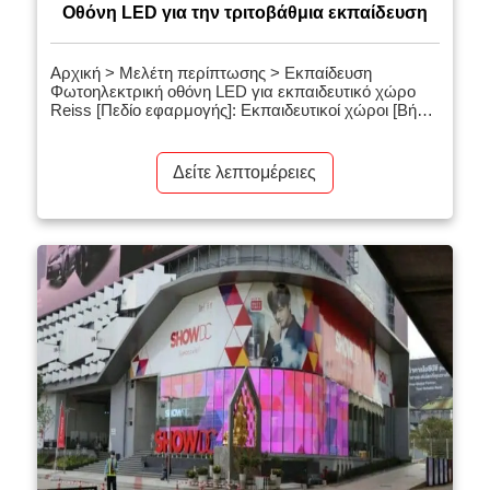
Οθόνη LED για την τριτοβάθμια εκπαίδευση
Αρχική > Μελέτη περίπτωσης > Εκπαίδευση
Φωτοηλεκτρική οθόνη LED για εκπαιδευτικό χώρο
Reiss [Πεδίο εφαρμογής]: Εκπαιδευτικοί χώροι [Βήμα
pixel]: P2 mm [Εμβαδόν οθόνης]: 350 τετραγωνικά
μέτρα [Σχετικά προϊόντα]: Σταθερή σειρά οθονών
LED εσωτερικού χώρου [Εισαγωγή έργου]: Λύσεις
Δείτε λεπτομέρειες
σκηνών εσωτερικού χώρου, δημιουργία LED μικρού
βήματος εξοπλισμένων με εκπαίδευση VR+,
εστιάζοντας στις ανάγκες της αγοράς υποεφαρμογών
οθονών LED μικρού βήματος και προσαρμόζοντας το
[…]