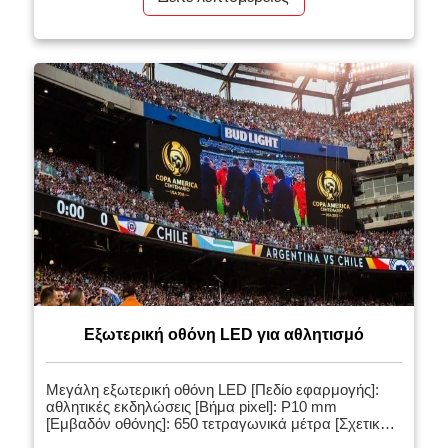
κλάδο με ισχυρή ζωντάνια. Εάν η μεγάλη οθόνη LED
δεν είναι εγκατεστημένη στη σκηνή, θα υπάρξει […]
Εξωτερική οθόνη LED για αθλητισμό
Μεγάλη εξωτερική οθόνη LED [Πεδίο εφαρμογής]:
αθλητικές εκδηλώσεις [Βήμα pixel]: P10 mm
[Εμβαδόν οθόνης]: 650 τετραγωνικά μέτρα [Σχετικά
προϊόντα]: Μεγάλη εξωτερική διαφημιστική οθόνη