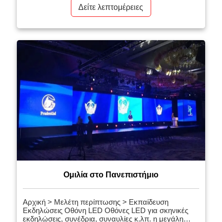
εξωτερικής σκηνής σε εξωτερικές περιστάσεις
Δείτε λεπτομέρειες
σκηνικής παράστασης P4.81, επειδή η οθόνη LED
μεγάλης οθόνης είναι πλούσια σε περιεχόμενο και
εύκολη στη λειτουργία, είναι βολική στην
αποσυναρμολόγηση, […]
Ομιλία στο Πανεπιστήμιο
Αρχική > Μελέτη περίπτωσης > Εκπαίδευση
Εκδηλώσεις Οθόνη LED Οθόνες LED για σκηνικές
εκδηλώσεις, συνέδρια, συναυλίες κ.λπ. η μεγάλη