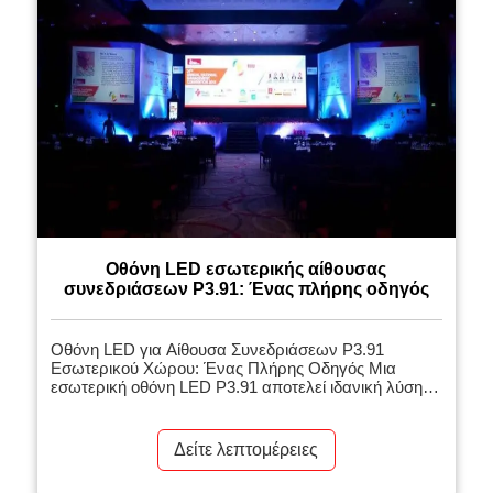
Οθόνη LED εσωτερικής αίθουσας
συνεδριάσεων P3.91: Ένας πλήρης οδηγός
Οθόνη LED για Αίθουσα Συνεδριάσεων P3.91
Εσωτερικού Χώρου: Ένας Πλήρης Οδηγός Μια
εσωτερική οθόνη LED P3.91 αποτελεί ιδανική λύση
για αίθουσες συνεδριάσεων που απαιτούν ευκρινή
γραφικά, ζωντανά χρώματα και απρόσκοπτη
απόδοση. Είναι σχεδιασμένη για εκδηλώσεις όπως
Δείτε λεπτομέρειες
εταιρικές συναντήσεις, παρουσιάσεις και συνέδρια με
ζωντανή μετάδοση, όπου τα γραφικά υψηλής