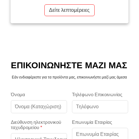
[Εισαγωγή έργου]: Οι εξωτερικές μεγάλες οθόνες
στον τομέα των σταδίων είναι πολύ σημαντικές.
Δείτε λεπτομέρειες
Μπορούν όχι μόνο να παρέχουν μετάδοση του
αγώνα σε πραγματικό χρόνο, αλλά και να
αναπαράγουν υπέροχες εικόνες, έτσι ώστε το κοινό
[…]
ΕΠΙΚΟΙΝΩΝΗΣΤΕ ΜΑΖΙ ΜΑΣ
Εάν ενδιαφέρεστε για τα προϊόντα μας, επικοινωνήστε μαζί μας άμεσα
Όνομα
Τηλέφωνο Επικοινωνίας
Διεύθυνση ηλεκτρονικού
Επωνυμία Εταιρίας
ταχυδρομείου
*