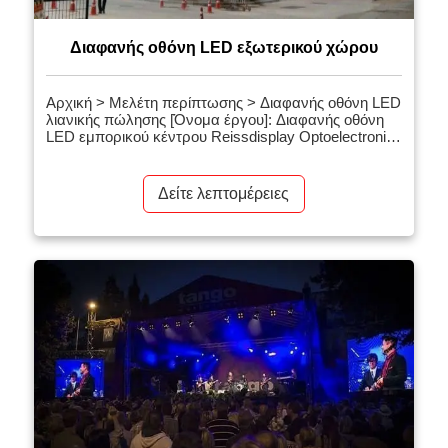
Διαφανής οθόνη LED εξωτερικού χώρου
Αρχική > Μελέτη περίπτωσης > Διαφανής οθόνη LED
λιανικής πώλησης [Όνομα έργου]: Διαφανής οθόνη
LED εμπορικού κέντρου Reissdisplay Optoelectronics
Έργο [Πεδίο εφαρμογής]: εμπορικό κέντρο [Βήμα
pixel]: 3.91-7.8 mm [Εμβαδόν οθόνης]: 490
τετραγωνικά μέτρα [Σχετικά προϊόντα] Διαφανής
Δείτε λεπτομέρειες
οθόνη LED σειράς Rental [Εισαγωγή έργου]:
Διαφανής οθόνη LED που δημιουργήθηκε από την
Reissdisplay Optoelectronics για εμπορικά κέντρα,
χωρίς να εμποδίζει την θέα του εμπορικού κέντρου,
[…]