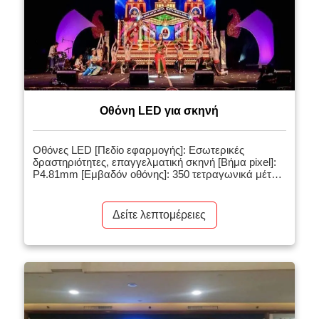
Οθόνη LED για σκηνή
Οθόνες LED [Πεδίο εφαρμογής]: Εσωτερικές
δραστηριότητες, επαγγελματική σκηνή [Βήμα pixel]:
P4.81mm [Εμβαδόν οθόνης]: 350 τετραγωνικά μέτρα
[Σχετικά προϊόντα]: Οθόνη LED για σκηνικές
εκδηλώσεις [Εισαγωγή έργου]: Οθόνες LED για
εσωτερική προβολή παντός καιρού, με ελαφριά και
Δείτε λεπτομέρειες
λεπτή δομή, υψηλής ευκρίνειας και απαλό εφέ
προβολής. Η δομή απαγωγής θερμότητας με
υπόστρωμα αλουμινίου καθιστά το προϊόν ελαφρύ
έως λεπτό έως πυκνό. […]