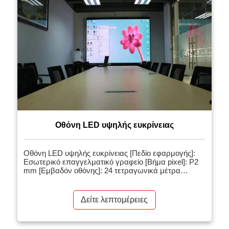
Οθόνη LED υψηλής ευκρίνειας
Οθόνη LED υψηλής ευκρίνειας [Πεδίο εφαρμογής]:
Εσωτερικό επαγγελματικό γραφείο [Βήμα pixel]: P2
mm [Εμβαδόν οθόνης]: 24 τετραγωνικά μέτρα
[Σχετικά προϊόντα]: Εσωτερικός τοίχος βίντεο LED
[Εισαγωγή έργου]: Η οθόνη LED 4K εξαιρετικά
υψηλής ευκρίνειας είναι η πρώτη μεγάλη οθόνη 4K
Δείτε λεπτομέρειες
υψηλής ευκρίνειας για εξωτερική τοποθέτηση σε
επιφάνεια που υποστηρίζει εφέ 3D. Το έργο έχει
λάβει εκτεταμένη προσοχή από την έναρξη