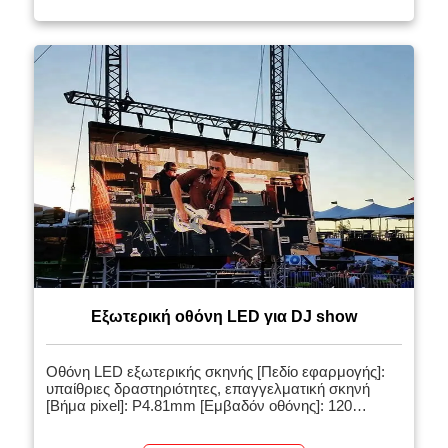
Εξωτερική οθόνη LED για DJ show
Οθόνη LED εξωτερικής σκηνής [Πεδίο εφαρμογής]:
υπαίθριες δραστηριότητες, επαγγελματική σκηνή
[Βήμα pixel]: P4.81mm [Εμβαδόν οθόνης]: 120
τετραγωνικά μέτρα [Σχετικά προϊόντα]: Οθόνη LED
σκηνικής εκδήλωσης [Εισαγωγή έργου]: Οθόνη LED